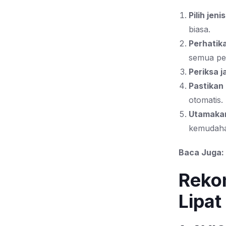
Pilih jeni
biasa.
Perhatik
semua pe
Periksa 
Pastikan
otomatis.
Utamakan
kemudaha
Baca Juga:
Rekom
Lipat