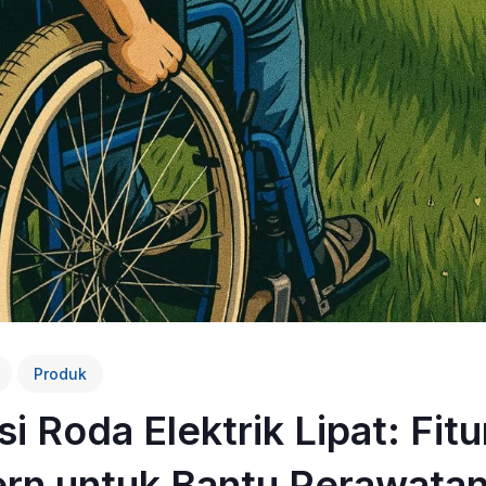
Produk
si Roda Elektrik Lipat: Fitu
rn untuk Bantu Perawata