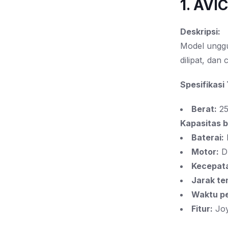
1. AVI
Deskripsi:
Model unggu
dilipat, da
Spesifikasi
Berat:
25
Kapasitas 
Baterai:
Motor:
D
Kecepat
Jarak te
Waktu pe
Fitur:
Joys