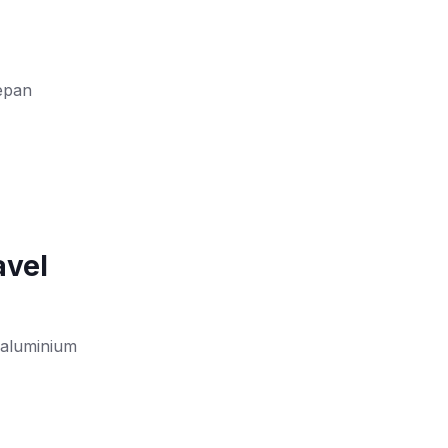
depan
avel
 aluminium