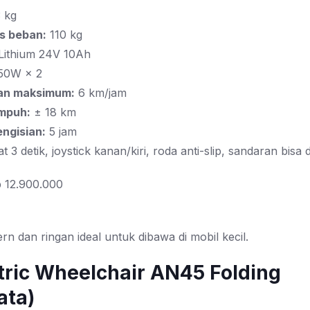
 kg
s beban:
110 kg
Lithium 24V 10Ah
50W × 2
an maksimum:
6 km/jam
mpuh:
± 18 km
ngisian:
5 jam
t 3 detik, joystick kanan/kiri, roda anti-slip, sandaran bisa d
 12.900.000
n dan ringan ideal untuk dibawa di mobil kecil.
ctric Wheelchair AN45 Folding
ata)