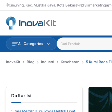
Skip
Cimuning, Kec. Mustika Jaya, Kota Bekasi
divisimarketingaj
to
content
All Categories
InovaKit
Blog
Industri
Kesehatan
5 Kursi Roda E
Daftar Isi
1
Cara Memilih Kursi Roda Elektrik Lipat