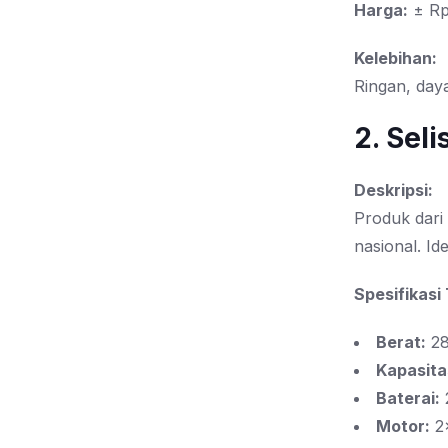
Harga:
± Rp
Kelebihan:
Ringan, day
2. Seli
Deskripsi:
Produk dari
nasional. Id
Spesifikasi
Berat:
28
Kapasita
Baterai:
Motor:
2