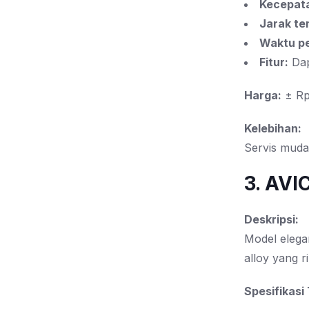
Kecepat
Jarak te
Waktu pe
Fitur:
Dap
Harga:
± Rp
Kelebihan:
Servis mudah
3. AVI
Deskripsi:
Model elega
alloy yang r
Spesifikasi