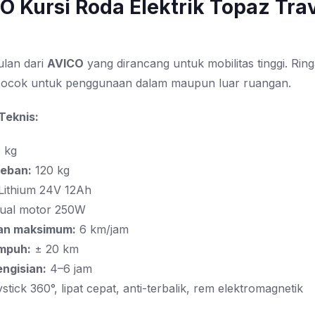
CO Kursi Roda Elektrik Topaz Tra
lan dari
AVICO
yang dirancang untuk mobilitas tinggi. Ri
n cocok untuk penggunaan dalam maupun luar ruangan.
 Teknis:
 kg
beban:
120 kg
Lithium 24V 12Ah
ual motor 250W
an maksimum:
6 km/jam
mpuh:
± 20 km
ngisian:
4–6 jam
tick 360°, lipat cepat, anti-terbalik, rem elektromagnetik