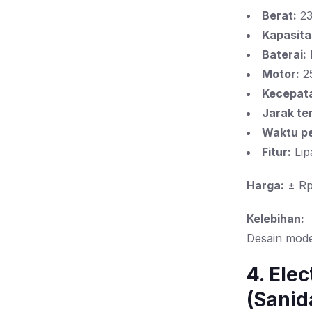
Berat:
23
Kapasita
Baterai:
Motor:
2
Kecepat
Jarak te
Waktu pe
Fitur:
Lipa
Harga:
± Rp
Kelebihan:
Desain moder
4. Ele
(Sanid