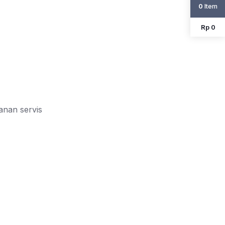
Item
0
Rp 0
yanan servis