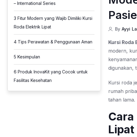
– International Series
Pasi
3
Fitur Modern yang Wajib Dimiliki Kursi
Roda Elektrik Lipat
By
Ayyi L
Kursi Roda 
4
Tips Perawatan & Penggunaan Aman
modern, kurs
5
Kesimpulan
kenyamanan,
digunakan, 
6
Produk InovaKit yang Cocok untuk
Fasilitas Kesehatan
Kursi roda j
rumah pribad
tahan lama.
Cara 
Lipat