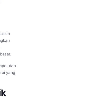
pasien
ungkan
h
besar.
ompo, dan
erai yang
ik