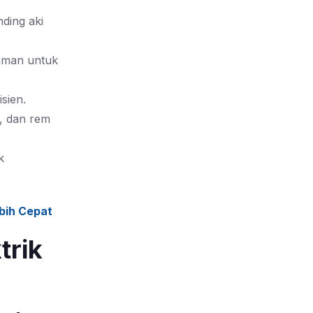
nding aki
 aman untuk
sien.
k, dan rem
k
ebih Cepat
trik