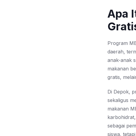
Apa I
Grati
Program MBG 
daerah, ter
anak-anak s
makanan ber
gratis, mel
Di Depok, p
sekaligus m
makanan MBG
karbohidrat
sebagai pem
siswa, tetap