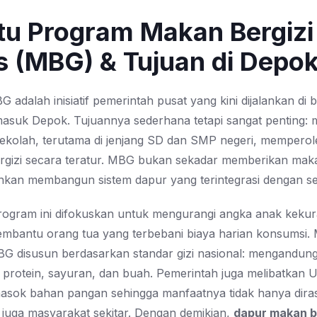
tu Program Makan Bergizi
s (MBG) & Tujuan di Depo
adalah inisiatif pemerintah pusat yang kini dijalankan di 
masuk Depok. Tujuannya sederhana tetapi sangat penting:
ekolah, terutama di jenjang SD dan SMP negeri, memperol
gizi secara teratur. MBG bukan sekadar memberikan ma
ainkan membangun sistem dapur yang terintegrasi dengan s
rogram ini difokuskan untuk mengurangi angka anak kekur
embantu orang tua yang terbebani biaya harian konsumsi.
 disusun berdasarkan standar gizi nasional: mengandun
, protein, sayuran, dan buah. Pemerintah juga melibatkan
asok bahan pangan sehingga manfaatnya tidak hanya dira
i juga masyarakat sekitar. Dengan demikian,
dapur makan b