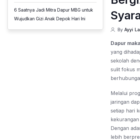
6
Saatnya Jadi Mitra Dapur MBG untuk
Syara
Wujudkan Gizi Anak Depok Hari Ini
By
Ayyi L
Dapur makan
yang dihadap
sekolah den
sulit fokus 
berhubungan
Melalui pro
jaringan d
setiap hari
kekurangan g
Dengan ad
lebih berpre