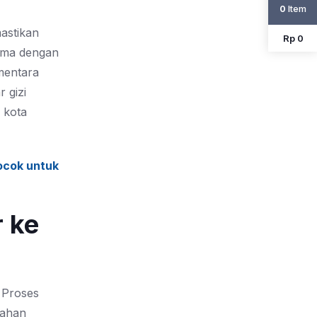
Item
0
astikan
Rp 0
sama dengan
mentara
 gizi
 kota
ocok untuk
r ke
 Proses
Bahan