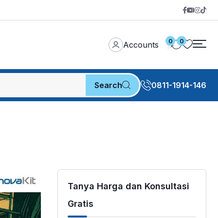
0
0
Accounts
Search
0811-1914-146
Tanya Harga dan Konsultasi
Gratis