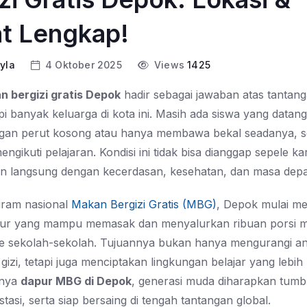
t Lengkap!
ayla
4 Oktober 2025
Views
1425
 bergizi gratis Depok
hadir sebagai jawaban atas tantang
i banyak keluarga di kota ini. Masih ada siswa yang datang
gan perut kosong atau hanya membawa bekal seadanya, s
mengikuti pelajaran. Kondisi ini tidak bisa dianggap sepele ka
 langsung dengan kecerdasan, kesehatan, dan masa depa
gram nasional
Makan Bergizi Gratis (MBG)
, Depok mulai 
apur yang mampu memasak dan menyalurkan ribuan porsi 
 ke sekolah-sekolah. Tujuannya bukan hanya mengurangi a
izi, tetapi juga menciptakan lingkungan belajar yang lebih 
anya
dapur MBG di Depok
, generasi muda diharapkan tumb
stasi, serta siap bersaing di tengah tantangan global.