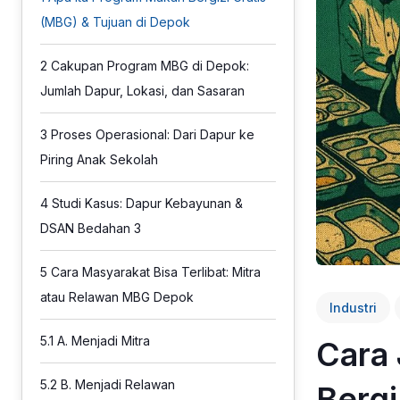
(MBG) & Tujuan di Depok
2
Cakupan Program MBG di Depok:
Jumlah Dapur, Lokasi, dan Sasaran
3
Proses Operasional: Dari Dapur ke
Piring Anak Sekolah
4
Studi Kasus: Dapur Kebayunan &
DSAN Bedahan 3
5
Cara Masyarakat Bisa Terlibat: Mitra
atau Relawan MBG Depok
Industri
5.1
A. Menjadi Mitra
Cara 
5.2
B. Menjadi Relawan
Bergi