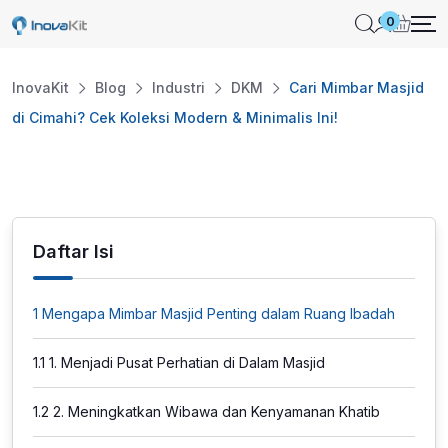
Skip
0
to
content
InovaKit
Blog
Industri
DKM
Cari Mimbar Masjid
di Cimahi? Cek Koleksi Modern & Minimalis Ini!
Daftar Isi
1
Mengapa Mimbar Masjid Penting dalam Ruang Ibadah
1.1
1. Menjadi Pusat Perhatian di Dalam Masjid
1.2
2. Meningkatkan Wibawa dan Kenyamanan Khatib