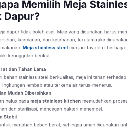
apa Memilih Meja Stainle
k Dapur?
eja dapur tidak boleh asal. Meja yang digunakan harus me
ersihan, keamanan, dan ketahanan, terutama jika digunakan
 makanan.
Meja stainless steel
menjadi favorit di berbagai
iki keunggulan berikut:
rat dan Tahan Lama
i bahan stainless steel berkualitas, meja ini tahan terhadap
 lingkungan lembab atau terkena air terus-menerus.
 dan Mudah Dibersihkan
n halus pada
meja stainless kitchen
memudahkan prose
an dan sterilisasi, mencegah bakteri menempel.
n Stabil
 untuk menahan beban berat, sehingga aman digunakan un