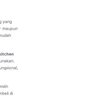
ng yang
ur maupun
 mudah
kitchen
gunakan.
ungsional,
milih
beli di