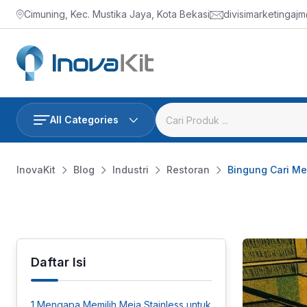
Skip
Cimuning, Kec. Mustika Jaya, Kota Bekasi
divisimarketingaj
to
content
All Categories
InovaKit
Blog
Industri
Restoran
Bingung Cari Me
Daftar Isi
1
Mengapa Memilih Meja Stainless untuk