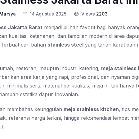
 Marsya
14 Agustus 2025
Views
2203
ess Jakarta Barat
menjadi pilihan favorit bagi banyak ora
n kualitas, ketahanan, dan tampilan modern di area dap
. Terbuat dari bahan
stainless steel
yang tahan karat dan
.
rumah, restoran, maupun industri katering,
meja stainless 
rikan area kerja yang rapi, profesional, dan nyaman di
n minimalis serta material berkualitas, meja ini tak hanya f
enambah estetika dapur Inovanian.
 akan membahas keunggulan
meja stainless kitchen
, tips me
ik, referensi harga terkini, hingga rekomendasi tempat mem
t.