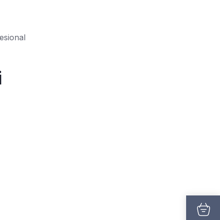
esional
i