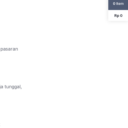
Item
0
Rp 0
 pasaran
a tunggal,
k