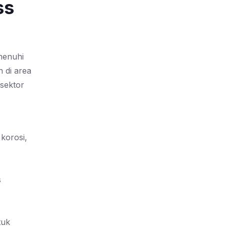
ss
menuhi
 di area
 sektor
 korosi,
s
tuk