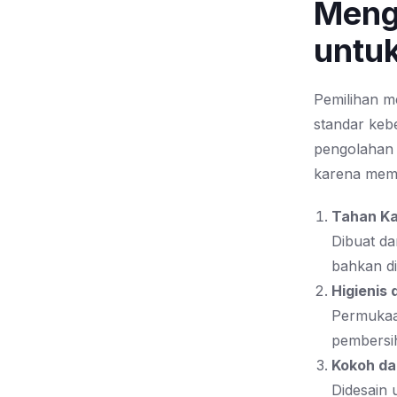
Meng
untu
Pemilihan m
standar keb
pengolahan
karena memil
Tahan Ka
Dibuat dar
bahkan di
Higienis
Permukaa
pembersih
Kokoh da
Didesain