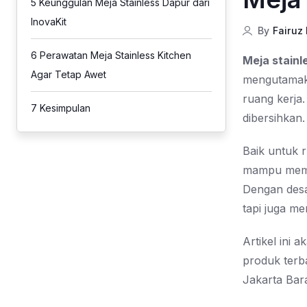
5
Keunggulan Meja Stainless Dapur dari
InovaKit
By
Fairuz
6
Perawatan Meja Stainless Kitchen
Meja stainl
Agar Tetap Awet
mengutamaka
ruang kerja
7
Kesimpulan
dibersihkan
Baik untuk 
mampu membe
Dengan desai
tapi juga m
Artikel ini
produk terba
Jakarta Bara