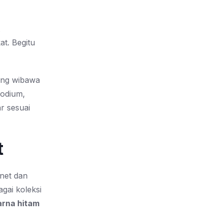
at. Begitu
ung wibawa
odium,
r sesuai
t
net dan
gai koleksi
rna hitam