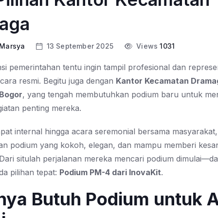
aga
 Marsya
13 September 2025
Views
1031
nsi pemerintahan tentu ingin tampil profesional dan represen
cara resmi. Begitu juga dengan
Kantor Kecamatan Drama
Bogor
, yang tengah membutuhkan podium baru untuk m
giatan penting mereka.
rapat internal hingga acara seremonial bersama masyaraka
n podium yang kokoh, elegan, dan mampu memberi kesa
Dari situlah perjalanan mereka mencari podium dimulai—d
a pilihan tepat:
Podium PM-4 dari InovaKit
.
nya Butuh Podium untuk 