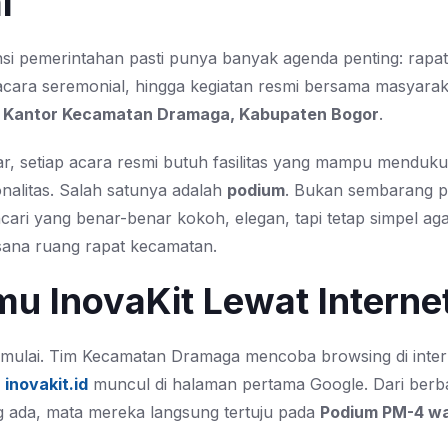
i
ansi pemerintahan pasti punya banyak agenda penting: rapat
 acara seremonial, hingga kegiatan resmi bersama masyarak
n
Kantor Kecamatan Dramaga, Kabupaten Bogor
.
r, setiap acara resmi butuh fasilitas yang mampu menduk
nalitas. Salah satunya adalah
podium
. Bukan sembarang p
ari yang benar-benar kokoh, elegan, tapi tetap simpel aga
ana ruang rapat kecamatan.
u InovaKit Lewat Interne
imulai. Tim Kecamatan Dramaga mencoba browsing di inter
n
inovakit.id
muncul di halaman pertama Google. Dari berba
 ada, mata mereka langsung tertuju pada
Podium PM-4 wa