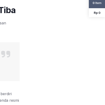
Item
0
Tiba
Rp 0
esan
berdiri
enda resmi