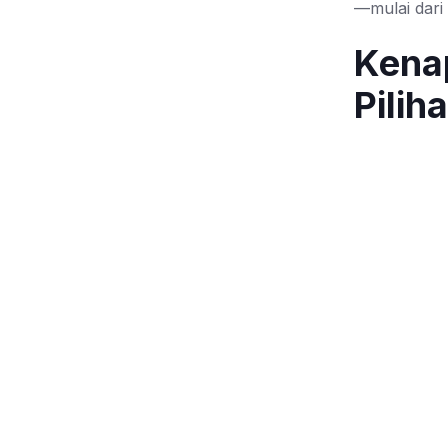
—mulai dari
Kena
Pilih