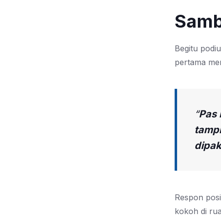
Sambu
Begitu podi
pertama mer
“
Pas 
tampi
dipak
Respon posit
kokoh di ru