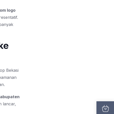
om logo
esentatif.
 banyak
ke
hop Bekasi
 keamanan
an.
Kabupaten
 lancar,