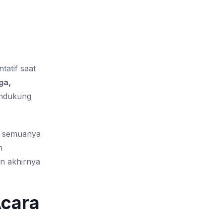
tatif saat
ga,
endukung
t, semuanya
n
an akhirnya
Acara