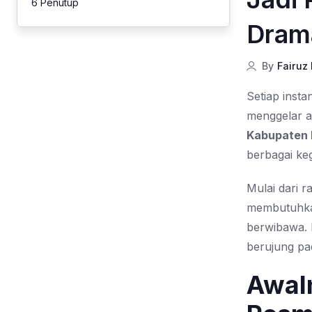
6
Penutup
Dram
By
Fairuz
Setiap insta
menggelar a
Kabupaten 
berbagai ke
Mulai dari 
membutuhka
berwibawa. 
berujung pad
Awal