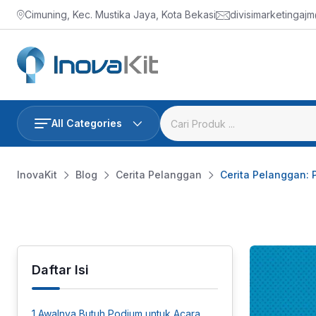
Skip
Cimuning, Kec. Mustika Jaya, Kota Bekasi
divisimarketingaj
to
content
All Categories
InovaKit
Blog
Cerita Pelanggan
Cerita Pelanggan: 
Daftar Isi
1
Awalnya Butuh Podium untuk Acara