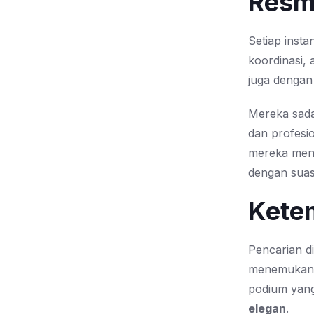
Resm
Setiap inst
koordinasi,
juga denga
Mereka sada
dan profesio
mereka menc
dengan suas
Ketem
Pencarian d
menemuka
podium yang
elegan
.