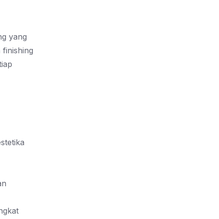
ng yang
finishing
tiap
stetika
an
ngkat