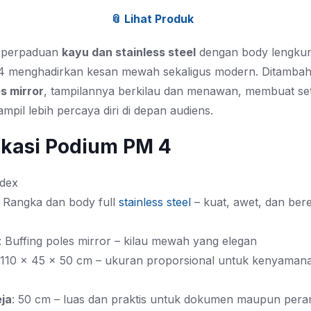
📎 Lihat Produk
 perpaduan
kayu dan stainless steel
dengan body lengku
M 4 menghadirkan kesan mewah sekaligus modern. Ditambah 
es mirror
, tampilannya berkilau dan menawan, membuat se
mpil lebih percaya diri di depan audiens.
ikasi Podium PM 4
odex
: Rangka dan body full
stainless steel
– kuat, awet, dan bere
: Buffing poles mirror – kilau mewah yang elegan
 110 x 45 x 50 cm – ukuran proporsional untuk kenyaman
ja
: 50 cm – luas dan praktis untuk dokumen maupun pera