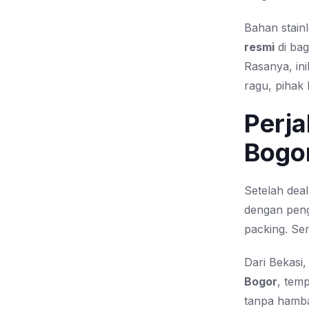
Bahan stain
resmi
di bag
Rasanya, in
ragu, pihak
Perja
Bogo
Setelah deal
dengan penge
packing. Se
Dari Bekasi
Bogor
, tem
tanpa hambat