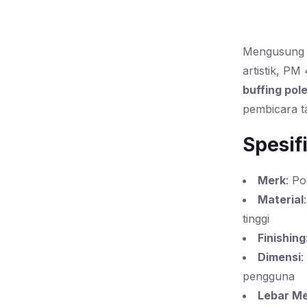
Mengusung
artistik, P
buffing pol
pembicara ta
Spesif
Merk
: P
Material
tinggi
Finishing
Dimensi
:
pengguna
Lebar Me