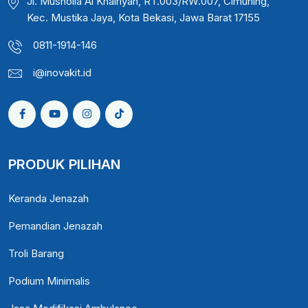
Jl. Musholla Al Khairiyah, RT.003/RW.007, Cimuning,
Kec. Mustika Jaya, Kota Bekasi, Jawa Barat 17155
0811-1914-146
i@inovakit.id
PRODUK PILIHAN
Keranda Jenazah
Pemandian Jenazah
Troli Barang
Podium Minimalis