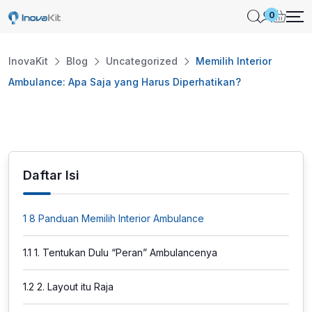
Skip
0
to
content
InovaKit
Blog
Uncategorized
Memilih Interior
Ambulance: Apa Saja yang Harus Diperhatikan?
Daftar Isi
1
8 Panduan Memilih Interior Ambulance
1.1
1. Tentukan Dulu “Peran” Ambulancenya
1.2
2. Layout itu Raja