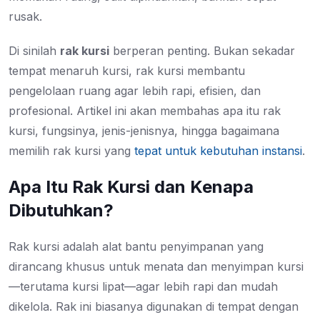
rusak.
Di sinilah
rak kursi
berperan penting. Bukan sekadar
tempat menaruh kursi, rak kursi membantu
pengelolaan ruang agar lebih rapi, efisien, dan
profesional. Artikel ini akan membahas apa itu rak
kursi, fungsinya, jenis-jenisnya, hingga bagaimana
memilih rak kursi yang
tepat untuk kebutuhan instansi
.
Apa Itu Rak Kursi dan Kenapa
Dibutuhkan?
Rak kursi adalah alat bantu penyimpanan yang
dirancang khusus untuk menata dan menyimpan kursi
—terutama kursi lipat—agar lebih rapi dan mudah
dikelola. Rak ini biasanya digunakan di tempat dengan