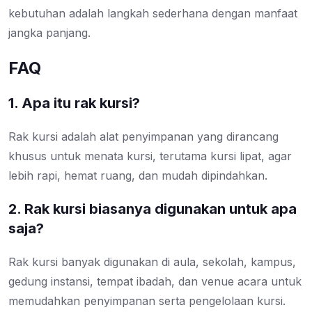
kebutuhan adalah langkah sederhana dengan manfaat
jangka panjang.
FAQ
1. Apa itu rak kursi?
Rak kursi adalah alat penyimpanan yang dirancang
khusus untuk menata kursi, terutama kursi lipat, agar
lebih rapi, hemat ruang, dan mudah dipindahkan.
2. Rak kursi biasanya digunakan untuk apa
saja?
Rak kursi banyak digunakan di aula, sekolah, kampus,
gedung instansi, tempat ibadah, dan venue acara untuk
memudahkan penyimpanan serta pengelolaan kursi.