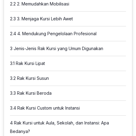
2.2
2. Memudahkan Mobilisasi
2.3
3. Menjaga Kursi Lebih Awet
2.4
4. Mendukung Pengelolaan Profesional
3
Jenis-Jenis Rak Kursi yang Umum Digunakan
3.1
Rak Kursi Lipat
3.2
Rak Kursi Susun
3.3
Rak Kursi Beroda
3.4
Rak Kursi Custom untuk Instansi
4
Rak Kursi untuk Aula, Sekolah, dan Instansi: Apa
Bedanya?