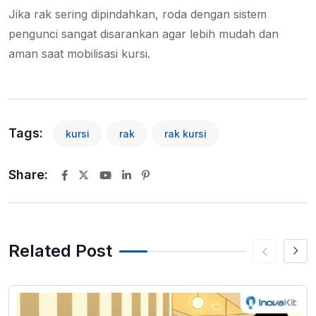
Jika rak sering dipindahkan, roda dengan sistem
pengunci sangat disarankan agar lebih mudah dan
aman saat mobilisasi kursi.
Tags:
kursi
rak
rak kursi
Share:
Youtube
LinkedIn
Pinterest
Related Post