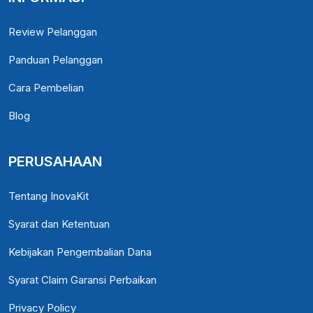
Review Pelanggan
Panduan Pelanggan
Cara Pembelian
Blog
PERUSAHAAN
Tentang InovaKit
Syarat dan Ketentuan
Kebijakan Pengembalian Dana
Syarat Claim Garansi Perbaikan
Privacy Policy