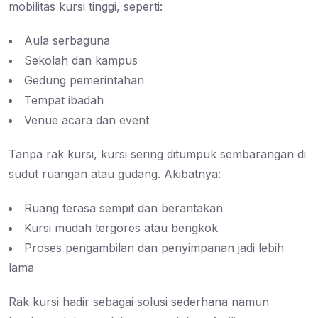
mobilitas kursi tinggi, seperti:
Aula serbaguna
Sekolah dan kampus
Gedung pemerintahan
Tempat ibadah
Venue acara dan event
Tanpa rak kursi, kursi sering ditumpuk sembarangan di
sudut ruangan atau gudang. Akibatnya:
Ruang terasa sempit dan berantakan
Kursi mudah tergores atau bengkok
Proses pengambilan dan penyimpanan jadi lebih
lama
Rak kursi hadir sebagai solusi sederhana namun