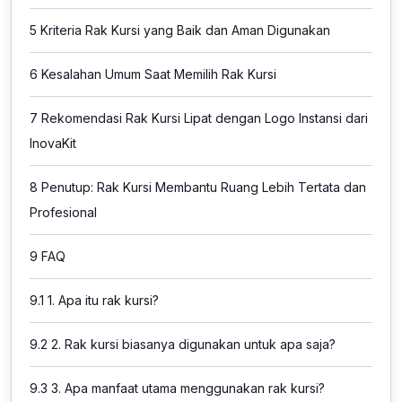
5
Kriteria Rak Kursi yang Baik dan Aman Digunakan
6
Kesalahan Umum Saat Memilih Rak Kursi
7
Rekomendasi Rak Kursi Lipat dengan Logo Instansi dari
InovaKit
8
Penutup: Rak Kursi Membantu Ruang Lebih Tertata dan
Profesional
9
FAQ
9.1
1. Apa itu rak kursi?
9.2
2. Rak kursi biasanya digunakan untuk apa saja?
9.3
3. Apa manfaat utama menggunakan rak kursi?