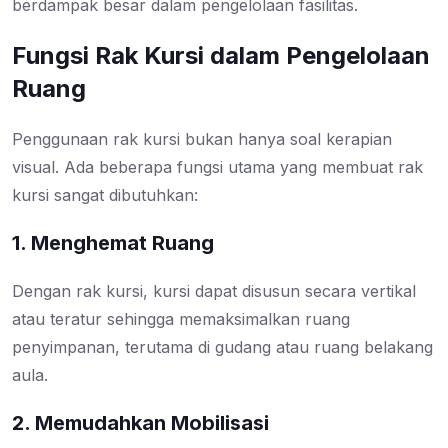
berdampak besar dalam pengelolaan fasilitas.
Fungsi Rak Kursi dalam Pengelolaan
Ruang
Penggunaan rak kursi bukan hanya soal kerapian
visual. Ada beberapa fungsi utama yang membuat rak
kursi sangat dibutuhkan:
1. Menghemat Ruang
Dengan rak kursi, kursi dapat disusun secara vertikal
atau teratur sehingga memaksimalkan ruang
penyimpanan, terutama di gudang atau ruang belakang
aula.
2. Memudahkan Mobilisasi