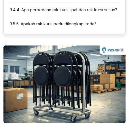
9.4
4. Apa perbedaan rak kursi lipat dan rak kursi susun?
9.5
5. Apakah rak kursi perlu dilengkapi roda?