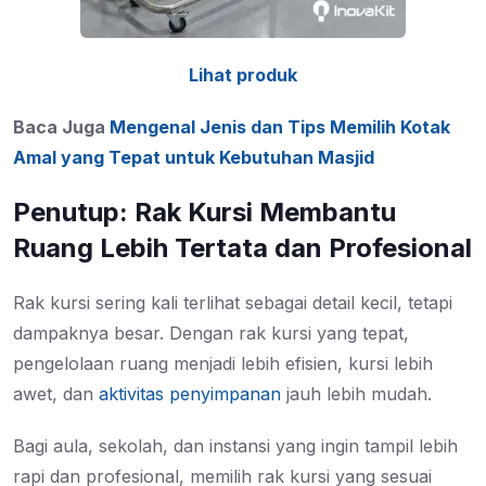
Lihat produk
Baca Juga
Mengenal Jenis dan Tips Memilih Kotak
Amal yang Tepat untuk Kebutuhan Masjid
Penutup: Rak Kursi Membantu
Ruang Lebih Tertata dan Profesional
Rak kursi sering kali terlihat sebagai detail kecil, tetapi
dampaknya besar. Dengan rak kursi yang tepat,
pengelolaan ruang menjadi lebih efisien, kursi lebih
awet, dan
aktivitas penyimpanan
jauh lebih mudah.
Bagi aula, sekolah, dan instansi yang ingin tampil lebih
rapi dan profesional, memilih rak kursi yang sesuai