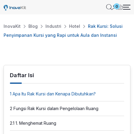
Skip
0
to
content
InovaKit
Blog
Industri
Hotel
Rak Kursi: Solusi
Penyimpanan Kursi yang Rapi untuk Aula dan Instansi
Daftar Isi
1
Apa Itu Rak Kursi dan Kenapa Dibutuhkan?
2
Fungsi Rak Kursi dalam Pengelolaan Ruang
2.1
1. Menghemat Ruang