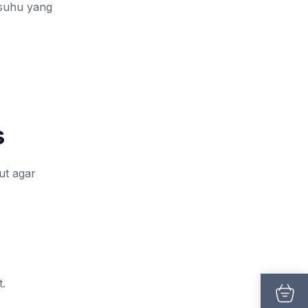
suhu yang
s
ut agar
t.