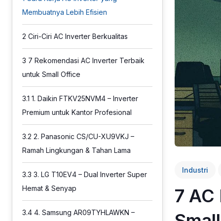
Membuatnya Lebih Efisien
2
Ciri-Ciri AC Inverter Berkualitas
3
7 Rekomendasi AC Inverter Terbaik
untuk Small Office
3.1
1. Daikin FTKV25NVM4 – Inverter
Premium untuk Kantor Profesional
3.2
2. Panasonic CS/CU-XU9VKJ –
Ramah Lingkungan & Tahan Lama
Industri
3.3
3. LG T10EV4 – Dual Inverter Super
Hemat & Senyap
7 AC 
3.4
4. Samsung AR09TYHLAWKN –
Small