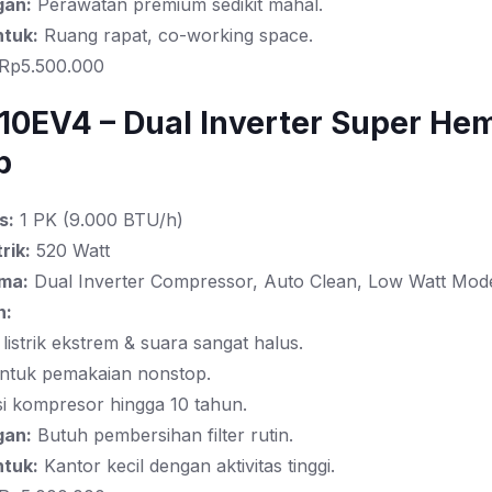
gan:
Perawatan premium sedikit mahal.
tuk:
Ruang rapat, co-working space.
Rp5.500.000
T10EV4 – Dual Inverter Super He
p
s:
1 PK (9.000 BTU/h)
rik:
520 Watt
ama:
Dual Inverter Compressor, Auto Clean, Low Watt Mod
n:
listrik ekstrem & suara sangat halus.
untuk pemakaian nonstop.
i kompresor hingga 10 tahun.
gan:
Butuh pembersihan filter rutin.
tuk:
Kantor kecil dengan aktivitas tinggi.