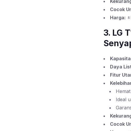
Kekuran
Cocok Un
Harga:
±
3. LG 
Senya
Kapasita
Daya List
Fitur Ut
Kelebiha
Hemat 
Ideal 
Garans
Kekuran
Cocok Un