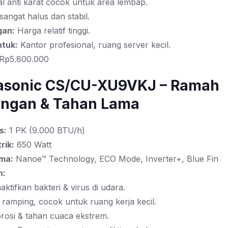
al anti karat cocok untuk area lembap.
sangat halus dan stabil.
gan:
Harga relatif tinggi.
tuk:
Kantor profesional, ruang server kecil.
Rp5.800.000
nasonic CS/CU-XU9VKJ – Ramah
ungan & Tahan Lama
s:
1 PK (9.000 BTU/h)
rik:
650 Watt
ama:
Nanoe™ Technology, ECO Mode, Inverter+, Blue Fin
n:
ktifkan bakteri & virus di udara.
 ramping, cocok untuk ruang kerja kecil.
orosi & tahan cuaca ekstrem.