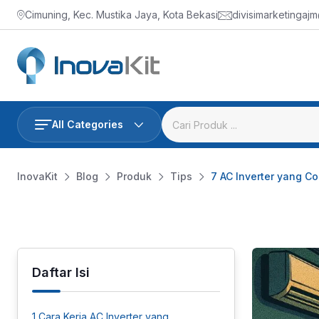
Skip
Cimuning, Kec. Mustika Jaya, Kota Bekasi
divisimarketingaj
to
content
All Categories
InovaKit
Blog
Produk
Tips
7 AC Inverter yang C
Daftar Isi
1
Cara Kerja AC Inverter yang