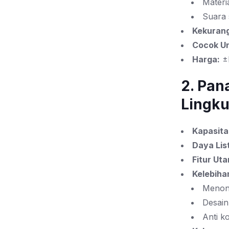
Materi
Suara 
Kekuran
Cocok Un
Harga:
±
2. Pa
Lingk
Kapasita
Daya List
Fitur Ut
Kelebiha
Menona
Desain
Anti k