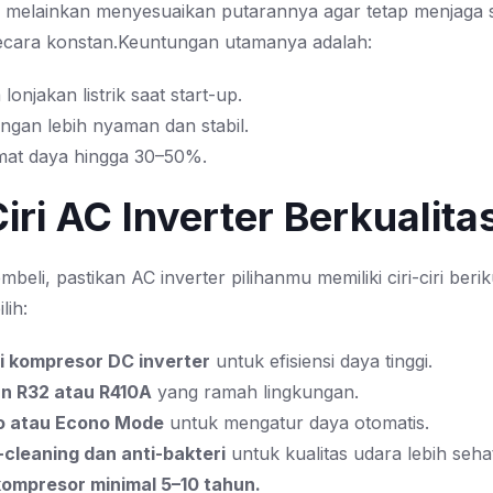
melainkan menyesuaikan putarannya agar tetap menjaga 
secara konstan.Keuntungan utamanya adalah:
lonjakan listrik saat start-up.
ngan lebih nyaman dan stabil.
mat daya hingga 30–50%.
Ciri AC Inverter Berkualita
eli, pastikan AC inverter pilihanmu memiliki ciri-ciri berik
lih:
i kompresor DC inverter
untuk efisiensi daya tinggi.
an R32 atau R410A
yang ramah lingkungan.
o atau Econo Mode
untuk mengatur daya otomatis.
f-cleaning dan anti-bakteri
untuk kualitas udara lebih seha
kompresor minimal 5–10 tahun.