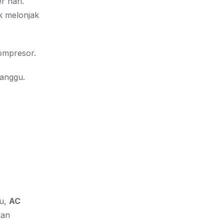
r hari.
ik melonjak
ompresor.
ganggu.
hu,
AC
kan