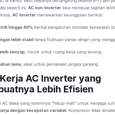
C di kantor kecil biasanya berlangsung selama 8–12 jam pe
si seperti ini,
AC non-inverter
bisa membuat tagihan listr
liknya,
AC inverter
menawarkan keunggulan berikut:
strik hingga 40%
berkat pengaturan otomatis kecepatan k
ngan lebih stabil
tanpa fluktuasi panas-dingin yang meng
lebih senyap
, cocok untuk ruang kerja yang tenang.
tahan lama
, ideal untuk pemakaian jangka panjang.
Kerja AC Inverter yang
uatnya Lebih Efisien
i AC biasa yang sistemnya “hidup–mati” untuk menjaga su
kerja dengan kecepatan variabel
. Kompresor tidak dimati