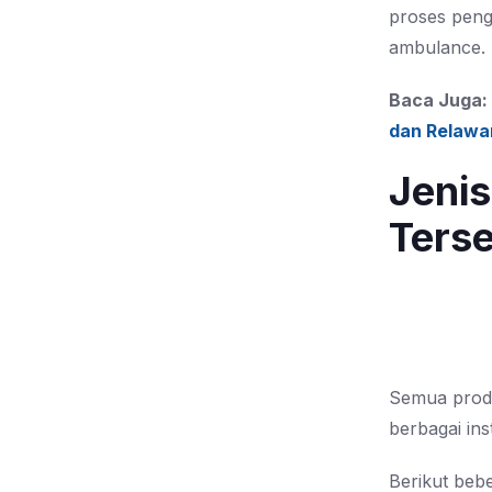
proses pen
ambulance.
Baca Juga:
dan Relawa
Jeni
Terse
Semua produ
berbagai ins
Berikut beb