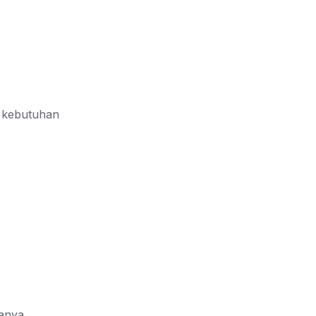
k kebutuhan
sanya