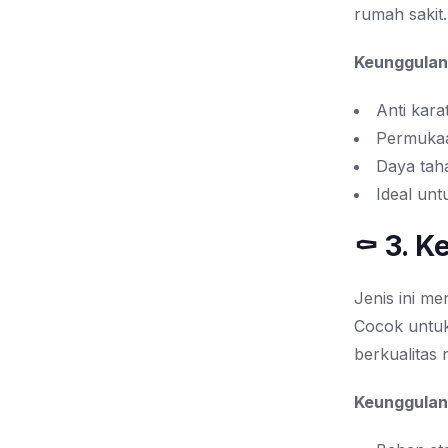
rumah sakit.
Keunggulan
Anti karat
Permukaa
Daya tah
Ideal unt
⚰️ 3. 
Jenis ini m
Cocok untuk
berkualitas
Keunggulan