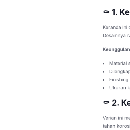
⚰️ 1. 
Keranda ini
Desainnya r
Keunggulan
Material 
Dilengkap
Finishing
Ukuran k
⚰️ 2. 
Varian ini 
tahan koros