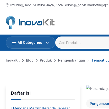
Skip
Cimuning, Kec. Mustika Jaya, Kota Bekasi
divisimarketingaj
to
content
All Categories
InovaKit
Blog
Produk
Pengembangan
Tempat Ju
Daftar Isi
Pengemba
1
Mengapa Memilih Keranda Jenazah