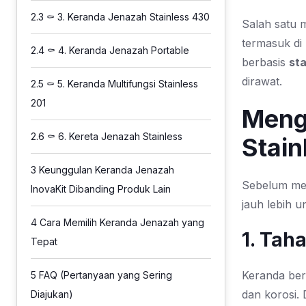
2.3
⚰️ 3. Keranda Jenazah Stainless 430
Salah satu 
termasuk di
2.4
⚰️ 4. Keranda Jenazah Portable
berbasis
sta
dirawat.
2.5
⚰️ 5. Keranda Multifungsi Stainless
201
Meng
2.6
⚰️ 6. Kereta Jenazah Stainless
Stain
3
Keunggulan Keranda Jenazah
Sebelum me
InovaKit Dibanding Produk Lain
jauh lebih u
4
Cara Memilih Keranda Jenazah yang
1. Tah
Tepat
Keranda berb
5
FAQ (Pertanyaan yang Sering
dan korosi. 
Diajukan)