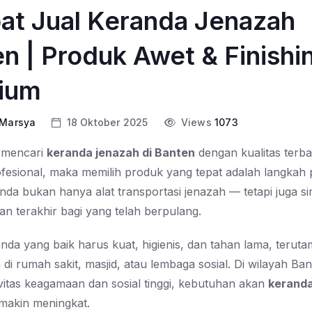
at Jual Keranda Jenazah
n | Produk Awet & Finishi
ium
 Marsya
18 Oktober 2025
Views
1073
 mencari
keranda jenazah di Banten
dengan kualitas terba
ofesional, maka memilih produk yang tepat adalah langkah 
nda bukan hanya alat transportasi jenazah — tetapi juga s
n terakhir bagi yang telah berpulang.
nda yang baik harus kuat, higienis, dan tahan lama, terut
i rumah sakit, masjid, atau lembaga sosial. Di wilayah Ba
ivitas keagamaan dan sosial tinggi, kebutuhan akan
keranda
makin meningkat.