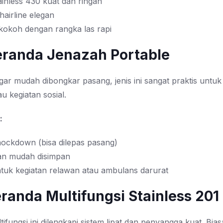
inless 430 kuat dan ringan
 hairline elegan
kokoh dengan rangka las rapi
Keranda Jenazah Portable
gar mudah dibongkar pasang, jenis ini sangat praktis untu
u kegiatan sosial.
:
nockdown (bisa dilepas pasang)
an mudah disimpan
tuk kegiatan relawan atau ambulans darurat
Keranda Multifungsi Stainless 201
ifungsi ini dilengkapi sistem lipat dan penyangga kuat. Bia