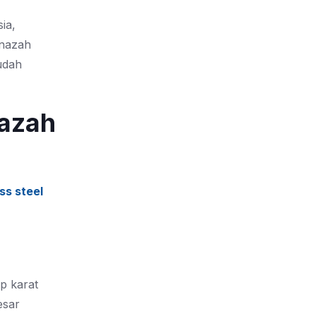
ia,
enazah
udah
azah
ss steel
p karat
esar