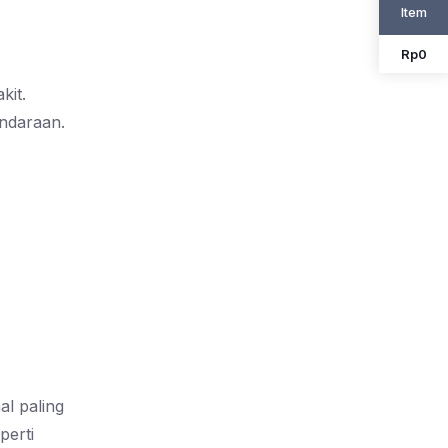
Item
Rp
0
kit.
ndaraan.
al paling
perti