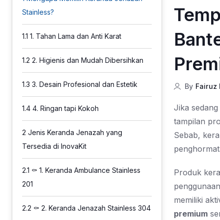
Temp
Stainless?
Bante
1.1
1. Tahan Lama dan Anti Karat
Prem
1.2
2. Higienis dan Mudah Dibersihkan
1.3
3. Desain Profesional dan Estetik
By
Fairuz
Jika sedang
1.4
4. Ringan tapi Kokoh
tampilan pr
2
Jenis Keranda Jenazah yang
Sebab, kera
Tersedia di InovaKit
penghormata
2.1
⚰️ 1. Keranda Ambulance Stainless
Produk kera
201
penggunaan d
memiliki akt
2.2
⚰️ 2. Keranda Jenazah Stainless 304
premium
se