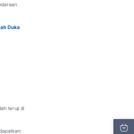
ndaraan
mah Duka
h teruji di
dapatkan: