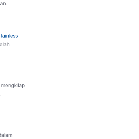
an.
stainless
elah
g mengkilap
,
 dalam