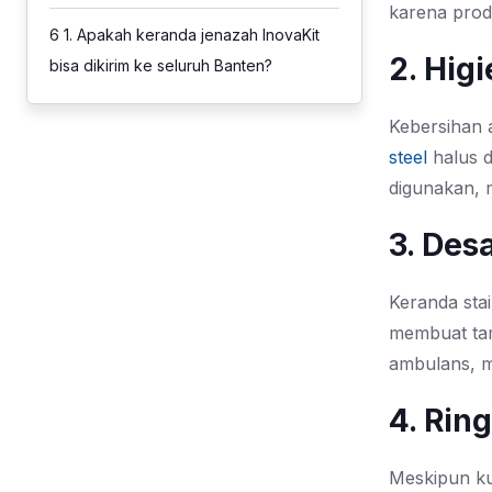
karena prod
6
1. Apakah keranda jenazah InovaKit
2. Hig
bisa dikirim ke seluruh Banten?
Kebersihan 
steel
halus d
digunakan, m
3. Des
Keranda stai
membuat tam
ambulans,
4. Rin
Meskipun ku