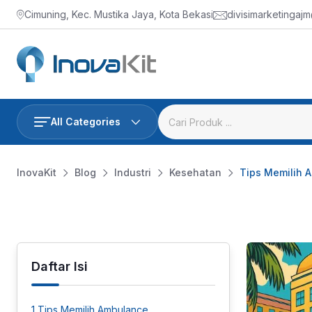
Skip
Cimuning, Kec. Mustika Jaya, Kota Bekasi
divisimarketingaj
to
content
All Categories
InovaKit
Blog
Industri
Kesehatan
Tips Memilih 
Daftar Isi
1
Tips Memilih Ambulance