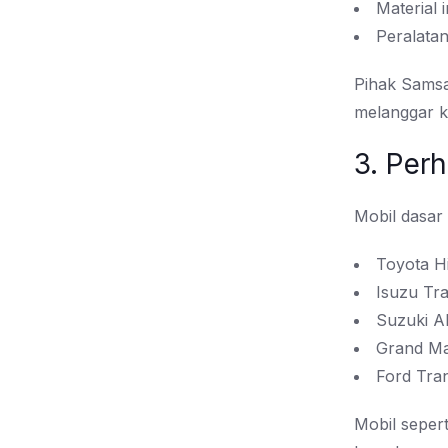
Material i
Peralatan
Pihak Samsa
melanggar k
3. Per
Mobil dasar
Toyota H
Isuzu Tr
Suzuki 
Grand M
Ford Tran
Mobil seper