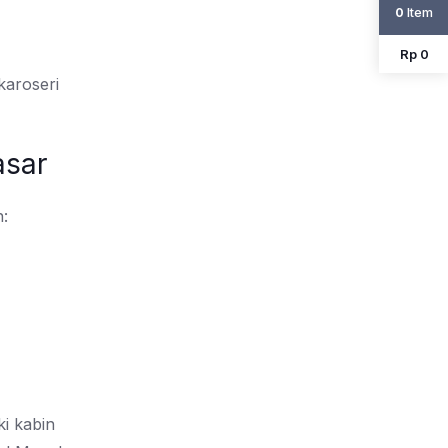
Item
0
Rp 0
karoseri
asar
:
i kabin