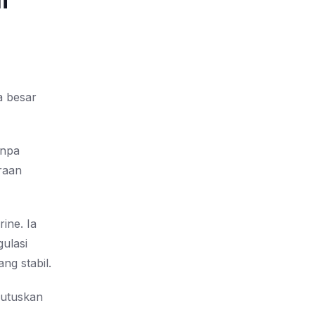
a besar
anpa
raan
ine. Ia
ulasi
ang stabil.
mutuskan