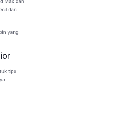
nd Max dan
ecil dan
bin yang
ior
tuk tipe
nya