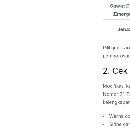
Gawat D
(Emerg
Jena
Pilih jenis
pemborosan
2. Cek
Modifikasi 
Nomor 71 Ta
kelengkapan 
Warna do
Sirine da