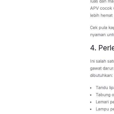
luas dan ma
APV cocok u
lebih hemat 
Cek pula ka
nyaman untu
4. Perl
Ini salah sa
gawat darur
dibutuhkan:
Tandu lip
Tabung o
Lemari pe
Lampu pe