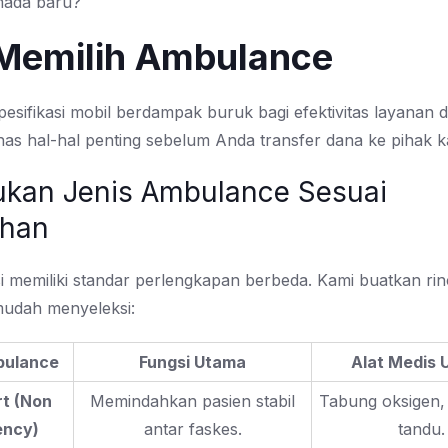
mada baru?
 Memilih Ambulance
esifikasi mobil berdampak buruk bagi efektivitas layanan d
has hal-hal penting sebelum Anda transfer dana ke pihak k
tukan Jenis Ambulance Sesuai
uhan
si memiliki standar perlengkapan berbeda. Kami buatkan ri
udah menyeleksi:
bulance
Fungsi Utama
Alat Medis 
t (Non
Memindahkan pasien stabil
Tabung oksigen, 
ncy)
antar faskes.
tandu.