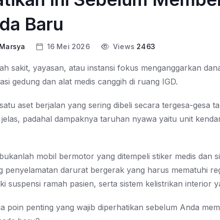
da Baru
 Marsya
16 Mei 2026
Views
2463
h sakit, yayasan, atau instansi fokus menganggarkan dan
asi gedung dan alat medis canggih di ruang IGD.
tu aset berjalan yang sering dibeli secara tergesa-gesa t
 jelas, padahal dampaknya taruhan nyawa yaitu unit kenda
kanlah mobil bermotor yang ditempeli stiker medis dan sir
g penyelamatan darurat bergerak yang harus mematuhi reg
iki suspensi ramah pasien, serta sistem kelistrikan interior y
aja poin penting yang wajib diperhatikan sebelum Anda me