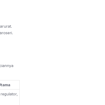
arurat.
aroseri.
nciannya
Utama
regulator,