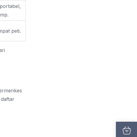
portabel,
ump.
pat peti.
ari
 Permenkes
daftar