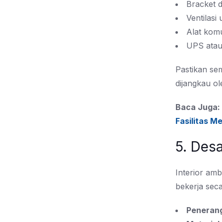
Bracket 
Ventilasi
Alat komu
UPS atau
Pastikan se
dijangkau ol
Baca Juga:
Fasilitas M
5. Desa
Interior am
bekerja sec
Penerang