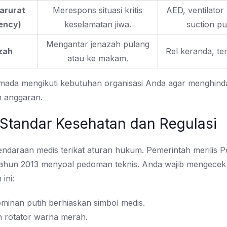
arurat
Merespons situasi kritis
AED, ventilator 
ency)
keselamatan jiwa.
suction p
Mengantar jenazah pulang
zah
Rel keranda, tem
atau ke makam.
 armada mengikuti kebutuhan organisasi Anda agar menghind
 anggaran.
 Standar Kesehatan dan Regulasi
kendaraan medis terikat aturan hukum. Pemerintah merilis
hun 2013 menyoal pedoman teknis. Anda wajib mengecek 
ini:
minan putih berhiaskan simbol medis.
n rotator warna merah.