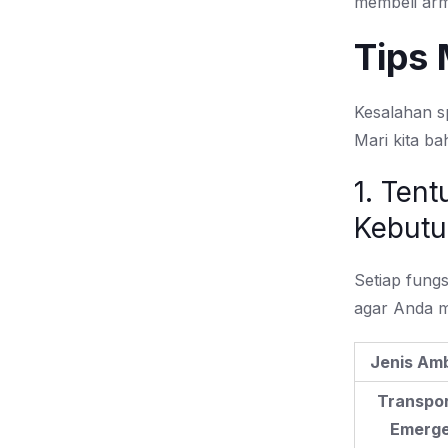
membeli ar
Tips
Kesalahan sp
Mari kita ba
1. Ten
Kebut
Setiap fung
agar Anda m
Jenis Am
Transpor
Emerge