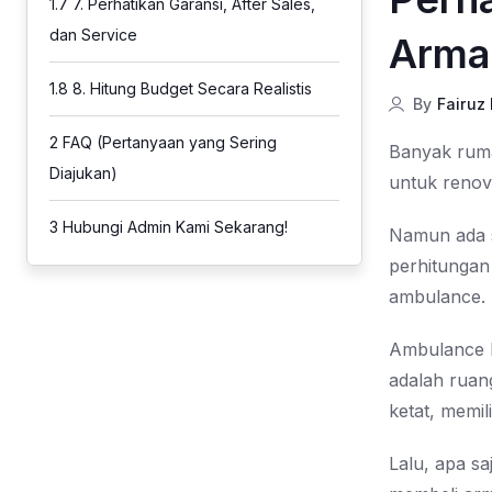
1.7
7. Perhatikan Garansi, After Sales,
dan Service
Arma
1.8
8. Hitung Budget Secara Realistis
By
Fairuz
2
FAQ (Pertanyaan yang Sering
Banyak ruma
Diajukan)
untuk renov
3
Hubungi Admin Kami Sekarang!
Namun ada sa
perhitungan
ambulance.
Ambulance bu
adalah ruan
ketat, memil
Lalu, apa s