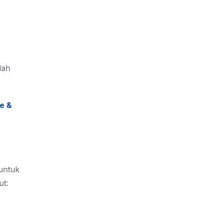
dah
e &
untuk
ut: