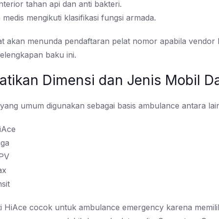
nterior tahan api dan anti bakteri.
 medis mengikuti klasifikasi fungsi armada.
t akan menunda pendaftaran pelat nomor apabila vendor 
elengkapan baku ini.
hatikan Dimensi dan Jenis Mobil D
 yang umum digunakan sebagai basis ambulance antara lain
iAce
aga
APV
ax
sit
ti HiAce cocok untuk ambulance emergency karena memilik