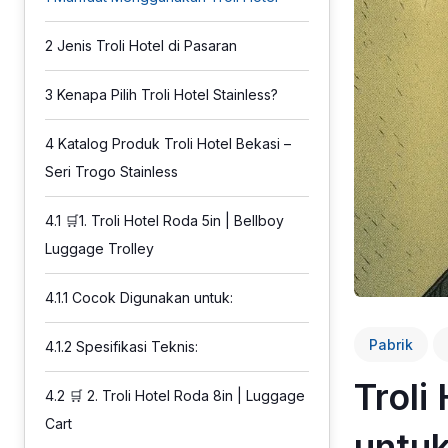
2
Jenis Troli Hotel di Pasaran
3
Kenapa Pilih Troli Hotel Stainless?
4
Katalog Produk Troli Hotel Bekasi –
Seri Trogo Stainless
4.1
🛒1. Troli Hotel Roda 5in | Bellboy
Luggage Trolley
4.1.1
Cocok Digunakan untuk:
Pabrik
4.1.2
Spesifikasi Teknis:
Troli
4.2
🛒 2. Troli Hotel Roda 8in | Luggage
Cart
untuk