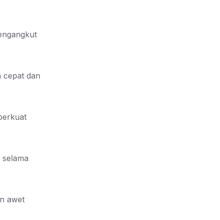
mengangkut
 cepat dan
perkuat
l selama
an awet