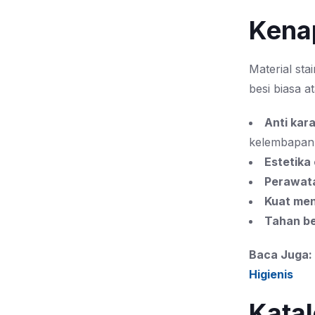
Kenap
Material st
besi biasa a
Anti kar
kelembapan t
Estetika
Perawat
Kuat me
Tahan b
Baca Juga:
Higienis
Katal