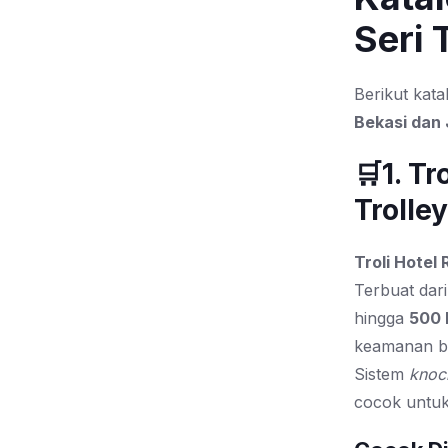
Seri 
Berikut kata
Bekasi dan
🛒1. T
Trolley
Troli Hotel 
Terbuat dari
hingga
500 
keamanan ba
Sistem
kno
cocok untuk