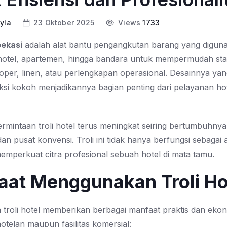
ayla
23 Oktober 2025
Views
1733
bekasi
adalah alat bantu pengangkutan barang yang diguna
hotel, apartemen, hingga bandara untuk mempermudah sta
er, linen, atau perlengkapan operasional. Desainnya yan
ksi kokoh menjadikannya bagian penting dari pelayanan ho
ermintaan troli hotel terus meningkat seiring bertumbuhnya 
an pusat konvensi. Troli ini tidak hanya berfungsi sebagai a
memperkuat citra profesional sebuah hotel di mata tamu.
aat Menggunakan Troli Ho
troli hotel memberikan berbagai manfaat praktis dan ekon
hotelan maupun fasilitas komersial: