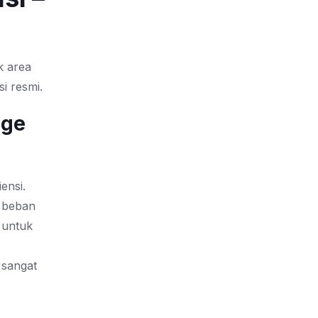
k area
i resmi.
age
ensi.
a beban
 untuk
sangat