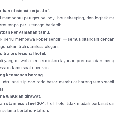
kan efisiensi kerja staf.
el membantu petugas bellboy, housekeeping, dan logistik 
rat tanpa perlu tenaga berlebih.
atkan kenyamanan tamu.
ak perlu membawa koper sendiri — semua ditangani dengan
gunakan troli stainless elegan.
itra profesional hotel.
roli yang mewah mencerminkan layanan premium dan mem
ression tamu saat check-in.
ng keamanan barang.
ludru anti-slip dan roda besar membuat barang tetap stabi
si.
ma & mudah dirawat.
ari
stainless steel 304
, troli hotel tidak mudah berkarat d
n selama bertahun-tahun.