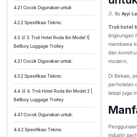
4.2.1
Cocok Digunakan untuk:
By
Ayyi L
4.2.2
Spesifikasi Teknis:
Troli hotel
lingkungan 
4.3
🛒 3. Troli Hotel Roda 8in Model 1|
membawa kop
Bellboy Luggage Trolley
dan konstru
modern.
4.3.1
Cocok Digunakan untuk:
Di Bekasi, p
4.3.2
Spesifikasi Teknis:
perhotelan d
4.4
🛒 4. Troli Hotel Roda 8in Model 2 |
tetapi juga 
Bellboy Luggage Trolley
Manf
4.4.1
Cocok Digunakan untuk:
Penggunaan 
4.4.2
Spesifikasi Teknis:
industri per