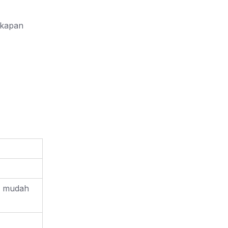
gkapan
an mudah