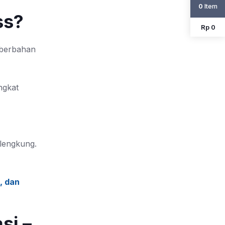
Item
0
ss?
Rp 0
 berbahan
ngkat
lengkung.
, dan
si –