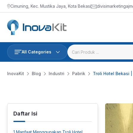
Skip
Cimuning, Kec. Mustika Jaya, Kota Bekasi
divisimarketingaj
to
content
All Categories
InovaKit
Blog
Industri
Pabrik
Troli Hotel Bekasi 
Daftar Isi
1
Manfaat Menggunakan Troli Hotel