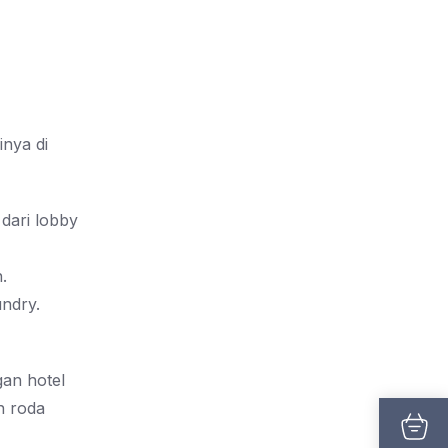
inya di
dari lobby
.
undry.
gan hotel
n roda