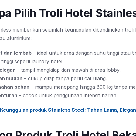
a Pilih Troli Hotel Stainle
ainless memberikan sejumlah keunggulan dibandingkan troli
tau aluminium:
at dan lembab
– ideal untuk area dengan suhu tinggi atau ti
inggi seperti laundry hotel.
 elegan
– tampil mengkilap dan mewah di area lobby.
an mudah
– cukup dilap tanpa perlu cat ulang.
nahan beban
– mampu menopang hingga 800 kg tanpa me
enturan
– cocok untuk penggunaan intensif harian.
Keunggulan produk Stainless Steel: Tahan Lama, Elegan
og Produk Troli Hotel Beka