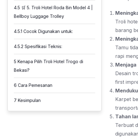
4.5
🛒 5. Troli Hotel Roda 8in Model 4 |
Meningkat
Bellboy Luggage Trolley
Troli hot
barang be
4.5.1
Cocok Digunakan untuk:
Meningk
4.5.2
Spesifikasi Teknis:
Tamu tid
rapi meng
5
Kenapa Pilih Troli Hotel Trogo di
Menjaga c
Bekasi?
Desain t
first imp
6
Cara Pemesanan
Menduku
Karpet be
7
Kesimpulan
transporta
Tahan la
Terbuat d
digunaka