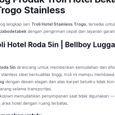
Trogo Stainless
log lengkap seri
Troli Hotel Stainless Trogo
, tersedia untu
 Jabodetabek
dengan pengiriman cepat dan layanan garans
roli Hotel Roda 5in | Bellboy Lugg
Roda 5in
dirancang untuk memberikan kemudahan dan efisi
 stainless steel berkualitas tinggi, troli ini mampu membaw
kg
dengan desain elegan dan alas karpet beludru tidak licin
rang selama transportasi.
ckdown
memudahkan penyimpanan saat tidak digunakan — 
 area hotel dengan ruang terbatas.