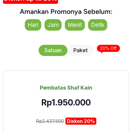
Amankan Promonya Sebelum:
Hari
Jam
Menit
Detik
20% Off
Satuan
Paket
Pembatas Shaf Kain
Rp1.950.000
Rp2.437.500
Diskon 20%