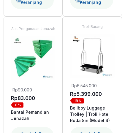
Keranjang
Keranjang
Troli Barang
Alat Pengurusan Jenazah
Harga
Rp
6.545.000
Harga
Rp
90.000
aslinya
Harga
Rp
5.399.000
aslinya
Harga
Rp
83.000
-18%
adalah:
saat
-8%
adalah:
saat
Bellboy Luggage
Rp6.545.000.
ini
Bantal Pemandian
Rp90.000.
ini
Trolley | Troli Hotel
Jenazah
adalah:
Roda 8in (Model 4)
adalah:
Rp5.399.000
Rp83.000.