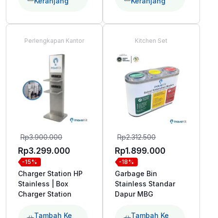
Keranjang
Keranjang
Perlengkapan Kantor
Kitchen Set
Harga
Harga
Rp
3.900.000
Rp
2.312.500
aslinya
aslinya
Harga
Harga
Rp
3.299.000
Rp
1.899.000
-15%
-18%
adalah:
adalah:
saat
saat
Charger Station HP
Garbage Bin
Rp3.900.000.
Rp2.312.500.
ini
ini
Stainless | Box
Stainless Standar
adalah:
adalah:
Charger Station
Dapur MBG
Rp3.299.000.
Rp1.899.000
Tambah Ke
Tambah Ke