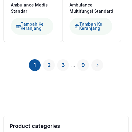
Rp28.885.000.
Rp35.687.500
ini
ini
Ambulance Medis
Ambulance
adalah:
adalah:
Standar
Multifungsi Standard
Rp24.550.000.
Rp28.550.0
Tambah Ke
Tambah Ke
Keranjang
Keranjang
1
2
3
9
...
Product categories