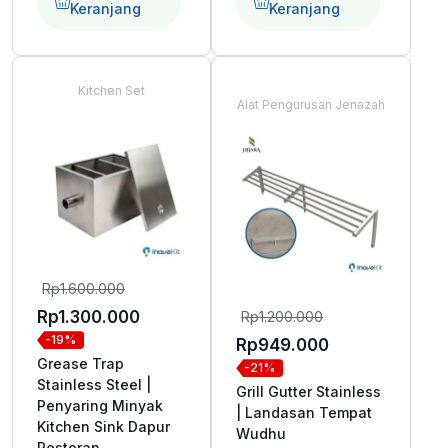
Keranjang
Keranjang
Kitchen Set
Alat Pengurusan Jenazah
Harga
Rp
1.600.000
aslinya
Harga
Harga
Rp
1.300.000
Rp
1.200.000
-19%
adalah:
aslinya
saat
Harga
Rp
949.000
Grease Trap
-21%
Rp1.600.000.
adalah:
ini
saat
Stainless Steel |
Grill Gutter Stainless
Rp1.200.000.
adalah:
ini
Penyaring Minyak
| Landasan Tempat
Kitchen Sink Dapur
Rp1.300.000.
adalah:
Wudhu
Restoran