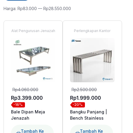
terendah
tertinggi
Harga:
Rp83.000
—
Rp28.550.000
Alat Pengurusan Jenazah
Perlengkapan Kantor
Harga
Harga
Rp
4.060.000
Rp
2.500.000
aslinya
aslinya
Harga
Harga
Rp
3.399.000
Rp
1.999.000
-16%
-20%
adalah:
adalah:
saat
saat
Bale Dipan Meja
Bangku Panjang |
Rp4.060.000.
Rp2.500.000.
ini
ini
Jenazah
Bench Stainless
adalah:
adalah:
Rp3.399.000.
Rp1.999.000
Tambah Ke
Tambah Ke