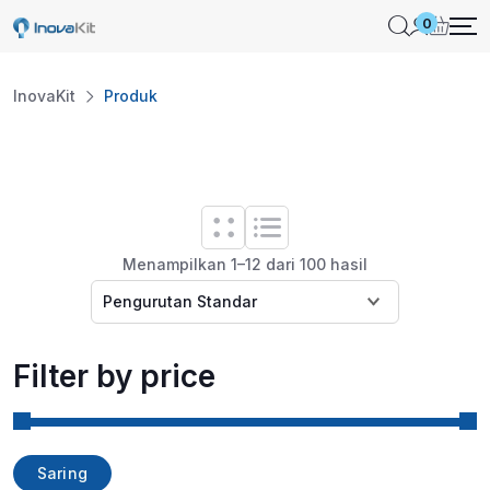
Skip
0
to
content
InovaKit
Produk
Menampilkan 1–12 dari 100 hasil
Filter by price
Harga
Harga
Saring