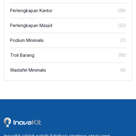
Perlengkapan Kantor
(29)
Perlengkapan Masjid
(22)
Podium Minimalis
(7)
Troli Barang
(18)
Wastafel Minimalis
(4)
InovaKit adalah pabrik fabrikasi stainless steel yang