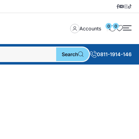
0
0
Accounts
Search
0811-1914-146