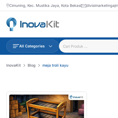
Skip
Cimuning, Kec. Mustika Jaya, Kota Bekasi
divisimarketinga
to
content
All Categories
InovaKit
Blog
meja troli kayu