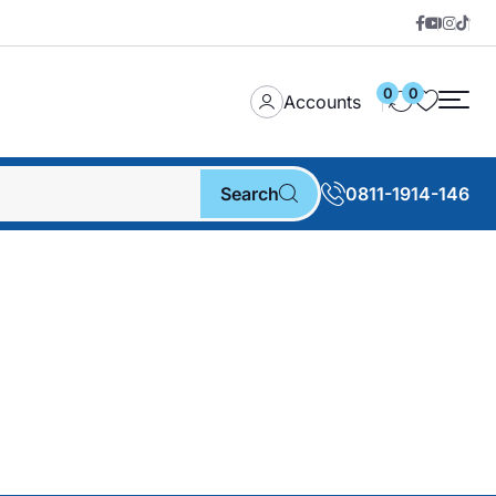
0
0
Accounts
Search
0811-1914-146