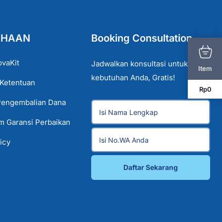
AHAAN
Booking Consultation
ovaKit
Jadwalkan konsultasi untuk
Item
kebutuhan Anda, Gratis!
 Ketentuan
Rp
0
Pengembalian Dana
im Garansi Perbaikan
icy
Daftar Sekarang