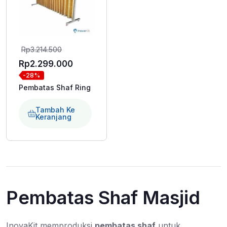
Harga
Rp
3.214.500
aslinya
Harga
Rp
2.299.000
-28%
adalah:
saat
Pembatas Shaf Ring
Rp3.214.500.
ini
adalah:
Tambah Ke
Keranjang
Rp2.299.000.
Pembatas Shaf Masjid
InovaKit memproduksi
pembatas shaf
untuk