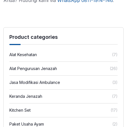
Anda? Hubungi kami via
WhatsApp 0811-1914-146
.
Product categories
Alat Kesehatan
(7)
Alat Pengurusan Jenazah
(26)
Jasa Modifikasi Ambulance
(3)
Keranda Jenazah
(7)
Kitchen Set
(17)
Paket Usaha Ayam
(2)