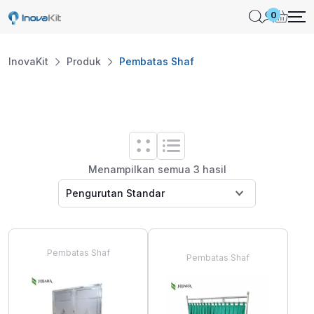
Skip
0
to
content
InovaKit
Produk
Pembatas Shaf
Menampilkan semua 3 hasil
Pembatas Shaf
Pembatas Shaf