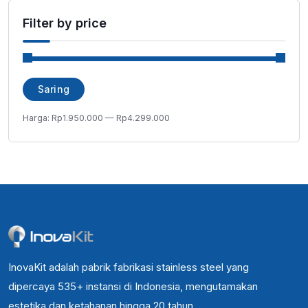
Filter by price
Harga
Harga
Saring
terendah
tertinggi
Harga:
Rp1.950.000
—
Rp4.299.000
InovaKit adalah pabrik fabrikasi stainless steel yang
dipercaya 535+ instansi di Indonesia, mengutamakan
estetika dan ketahanan hingga 20 tahun