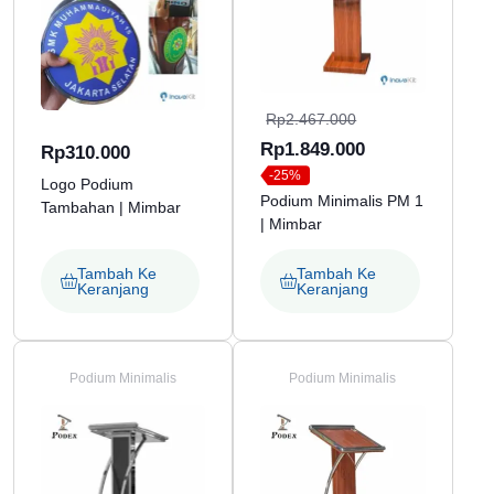
Harga
Rp
2.467.000
aslinya
Harga
Rp
1.849.000
Rp
310.000
-25%
adalah:
saat
Logo Podium
Podium Minimalis PM 1
Tambahan | Mimbar
Rp2.467.000.
ini
| Mimbar
adalah:
Rp1.849.000.
Tambah Ke
Tambah Ke
Keranjang
Keranjang
Podium Minimalis
Podium Minimalis