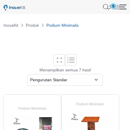
Skip
0
to
content
InovaKit
Produk
Podium Minimalis
Menampilkan semua 7 hasil
Podium Minimalis
Podium Minimalis