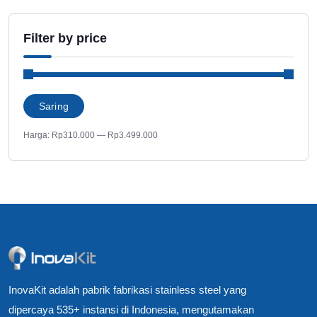
Filter by price
Harga
Harga
Saring
terendah
tertinggi
Harga:
Rp310.000
—
Rp3.499.000
InovaKit adalah pabrik fabrikasi stainless steel yang
dipercaya 535+ instansi di Indonesia, mengutamakan