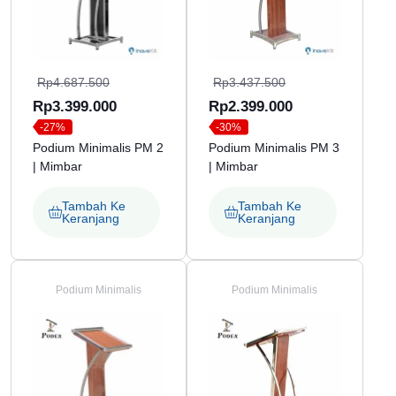
Harga
Harga
Rp
4.687.500
Rp
3.437.500
aslinya
Harga
aslinya
Harga
Rp
3.399.000
Rp
2.399.000
-27%
-30%
adalah:
saat
adalah:
saat
Podium Minimalis PM 2
Podium Minimalis PM 3
Rp4.687.500.
ini
Rp3.437.500.
ini
| Mimbar
| Mimbar
adalah:
adalah:
Rp3.399.000.
Rp2.399.000.
Tambah Ke
Tambah Ke
Keranjang
Keranjang
Podium Minimalis
Podium Minimalis