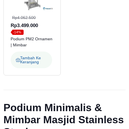
Harga
Rp
4.062.500
aslinya
Harga
Rp
3.499.000
-14%
adalah:
saat
Podium PM2 Ornamen
Rp4.062.500.
ini
| Mimbar
adalah:
Rp3.499.000.
Tambah Ke
Keranjang
Podium Minimalis &
Mimbar Masjid Stainless