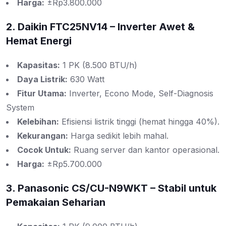
Harga:
±Rp3.800.000
2. Daikin FTC25NV14 – Inverter Awet &
Hemat Energi
Kapasitas:
1 PK (8.500 BTU/h)
Daya Listrik:
630 Watt
Fitur Utama:
Inverter, Econo Mode, Self-Diagnosis
System
Kelebihan:
Efisiensi listrik tinggi (hemat hingga 40%).
Kekurangan:
Harga sedikit lebih mahal.
Cocok Untuk:
Ruang server dan kantor operasional.
Harga:
±Rp5.700.000
3. Panasonic CS/CU-N9WKT – Stabil untuk
Pemakaian Seharian