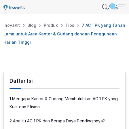
Skip
to
content
InovaKit
Blog
Produk
Tips
7 AC 1 PK yang Tahan
Lama untuk Area Kantor & Gudang dengan Penggunaan
Harian Tinggi
Daftar Isi
1
Mengapa Kantor & Gudang Membutuhkan AC 1 PK yang
Kuat dan Efisien
2
Apa Itu AC 1 PK dan Berapa Daya Pendinginnya?