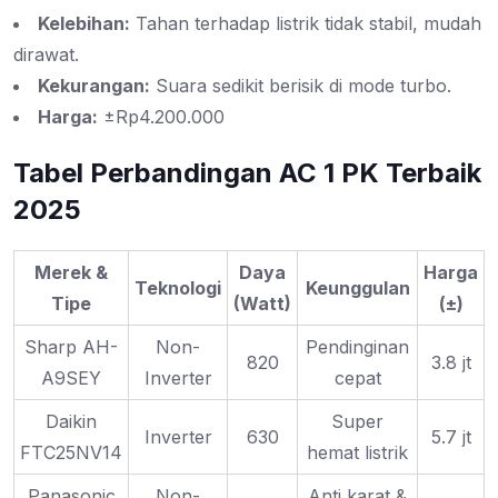
Kelebihan:
Tahan terhadap listrik tidak stabil, mudah
dirawat.
Kekurangan:
Suara sedikit berisik di mode turbo.
Harga:
±Rp4.200.000
Tabel Perbandingan AC 1 PK Terbaik
2025
Merek &
Daya
Harga
Teknologi
Keunggulan
Tipe
(Watt)
(±)
Sharp AH-
Non-
Pendinginan
820
3.8 jt
A9SEY
Inverter
cepat
Daikin
Super
Inverter
630
5.7 jt
FTC25NV14
hemat listrik
Panasonic
Non-
Anti karat &