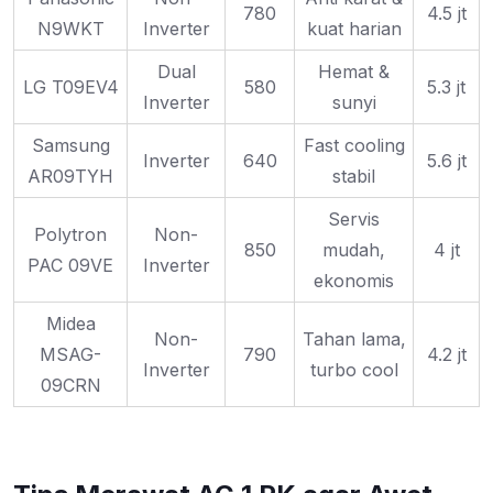
780
4.5 jt
N9WKT
Inverter
kuat harian
Dual
Hemat &
LG T09EV4
580
5.3 jt
Inverter
sunyi
Samsung
Fast cooling
Inverter
640
5.6 jt
AR09TYH
stabil
Servis
Polytron
Non-
850
mudah,
4 jt
PAC 09VE
Inverter
ekonomis
Midea
Non-
Tahan lama,
MSAG-
790
4.2 jt
Inverter
turbo cool
09CRN