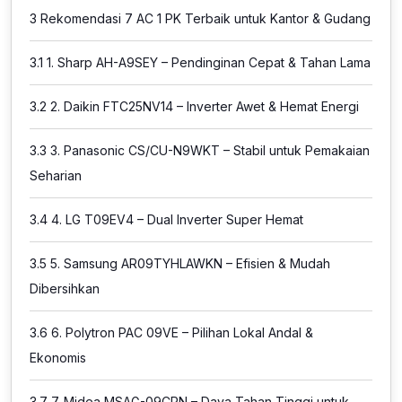
3
Rekomendasi 7 AC 1 PK Terbaik untuk Kantor & Gudang
3.1
1. Sharp AH-A9SEY – Pendinginan Cepat & Tahan Lama
3.2
2. Daikin FTC25NV14 – Inverter Awet & Hemat Energi
3.3
3. Panasonic CS/CU-N9WKT – Stabil untuk Pemakaian
Seharian
3.4
4. LG T09EV4 – Dual Inverter Super Hemat
3.5
5. Samsung AR09TYHLAWKN – Efisien & Mudah
Dibersihkan
3.6
6. Polytron PAC 09VE – Pilihan Lokal Andal &
Ekonomis
3.7
7. Midea MSAG-09CRN – Daya Tahan Tinggi untuk