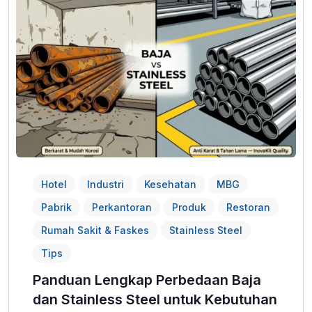
Hotel
Industri
Kesehatan
MBG
Pabrik
Perkantoran
Produk
Restoran
Rumah Sakit & Faskes
Stainless Steel
Tips
Panduan Lengkap Perbedaan Baja
dan Stainless Steel untuk Kebutuhan