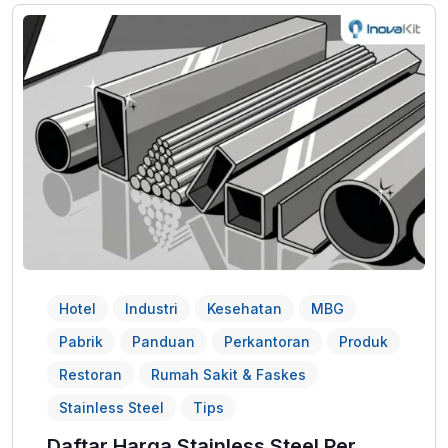
Hotel
Industri
Kesehatan
MBG
Pabrik
Panduan
Perkantoran
Produk
Restoran
Rumah Sakit & Faskes
Stainless Steel
Tips
Daftar Harga Stainless Steel Per