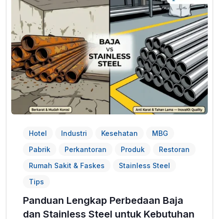
Hotel
Industri
Kesehatan
MBG
Pabrik
Perkantoran
Produk
Restoran
Rumah Sakit & Faskes
Stainless Steel
Tips
Panduan Lengkap Perbedaan Baja
dan Stainless Steel untuk Kebutuhan