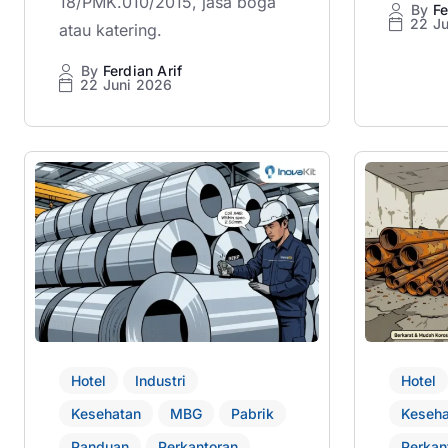
18/PMK.010/2015, jasa boga
By
Fe
22 J
atau katering.
By
Ferdian Arif
22 Juni 2026
Hotel
Industri
Hotel
Kesehatan
MBG
Pabrik
Keseha
Panduan
Perkantoran
Perkan