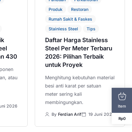
Produk
Restoran
Rumah Sakit & Faskes
Stainless Steel
Tips
ik
Daftar Harga Stainless
eel
Steel Per Meter Terbaru
an 430
2026: Pilihan Terbaik
untuk Proyek
ponen
an, atau
Menghitung kebutuhan material
besi anti karat per satuan
meter sering kali
membingungkan.
uni 2026
Item
By
Ferdian Arif
19 Juni 2026
Rp
0