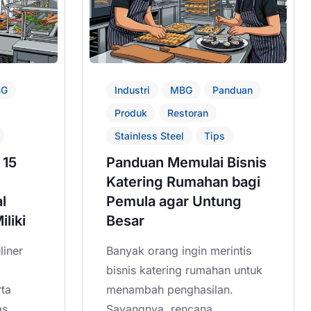
BG
Industri
MBG
Panduan
Produk
Restoran
Stainless Steel
Tips
 15
Panduan Memulai Bisnis
Katering Rumahan bagi
l
Pemula agar Untung
liki
Besar
liner
Banyak orang ingin merintis
bisnis katering rumahan untuk
rta
menambah penghasilan.
as
Sayangnya, rencana.