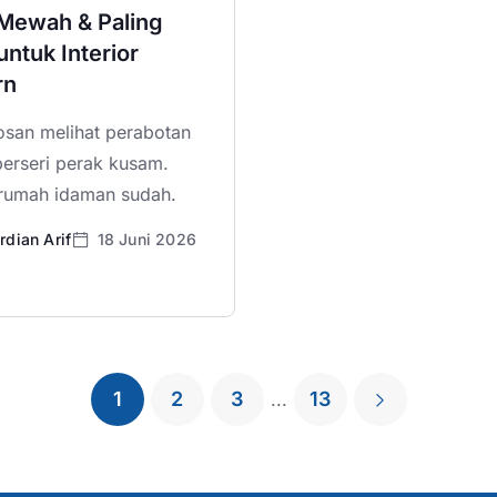
 Mewah & Paling
ntuk Interior
rn
san melihat perabotan
erseri perak kusam.
rumah idaman sudah.
rdian Arif
18 Juni 2026
1
2
3
13
...