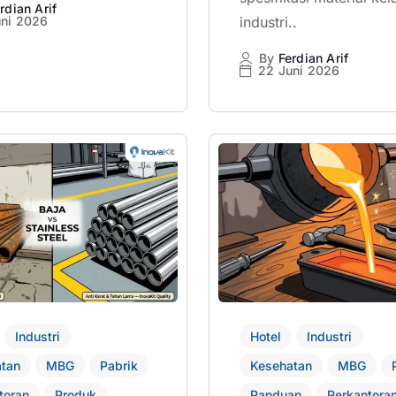
rdian Arif
uni 2026
industri..
By
Ferdian Arif
22 Juni 2026
Industri
Hotel
Industri
tan
MBG
Pabrik
Kesehatan
MBG
toran
Produk
Panduan
Perkantora