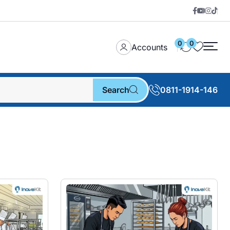
0
0
Accounts
Search
0811-1914-146