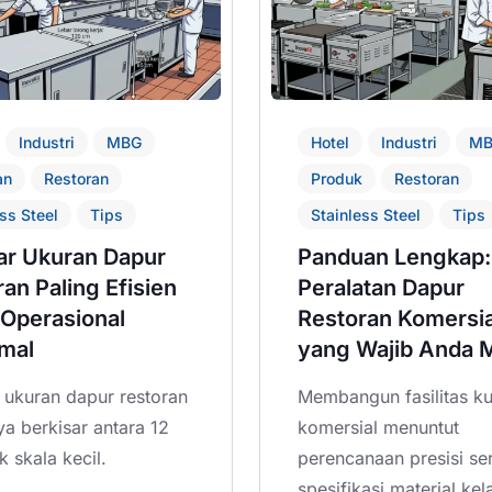
Industri
MBG
Hotel
Industri
M
an
Restoran
Produk
Restoran
ss Steel
Tips
Stainless Steel
Tips
ar Ukuran Dapur
Panduan Lengkap:
an Paling Efisien
Peralatan Dapur
 Operasional
Restoran Komersia
mal
yang Wajib Anda Mi
 ukuran dapur restoran
Membangun fasilitas ku
 berkisar antara 12
komersial menuntut
k skala kecil.
perencanaan presisi se
spesifikasi material kel