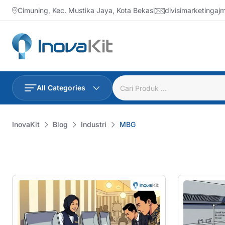
Skip
Cimuning, Kec. Mustika Jaya, Kota Bekasi
divisimarketinga
to
content
All Categories
InovaKit
Blog
Industri
MBG