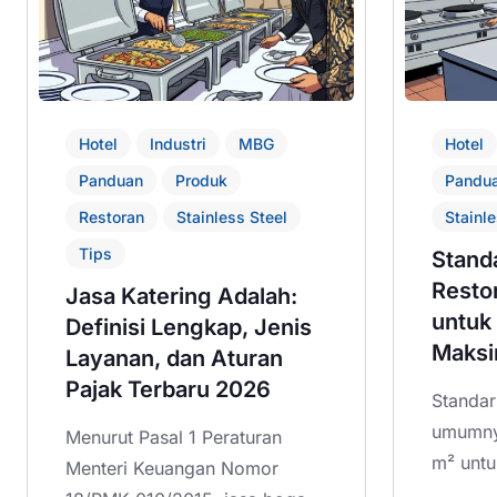
Hotel
Industri
MBG
Hotel
Panduan
Produk
Pandu
Restoran
Stainless Steel
Stainle
Tips
Stand
Restor
Jasa Katering Adalah:
untuk
Definisi Lengkap, Jenis
Maksi
Layanan, dan Aturan
Pajak Terbaru 2026
Standar
umumnya
Menurut Pasal 1 Peraturan
m² untu
Menteri Keuangan Nomor