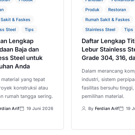
an
Produk
Restoran
Sakit & Faskes
Rumah Sakit & Faskes
ss Steel
Tips
Stainless Steel
Tips
an Lengkap
Daftar Lengkap Tit
daan Baja dan
Lebur Stainless St
ess Steel untuk
Grade 304, 316, d
uhan Anda
Dalam merancang kom
 material yang tepat
industri, sistem perpipa
royek konstruksi atau
fasilitas bersuhu tinggi,
an rumah tangga sering.
pemilihan material.
rdian Arif
19 Juni 2026
By
Ferdian Arif
19 J