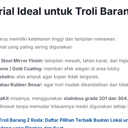
ial Ideal untuk Troli Bara
harus memiliki ketahanan tinggi dan tampilan menawan.
rial yang paling sering digunakan:
 Steel Mirror Finish:
tampilan mewah, tahan karat, dan higie
ome / Gold Coating:
memberi efek elegan di area lobby.
eludru:
alas empuk agar koper tidak tergores.
atau Rubber Besar:
agar troli mudah dikendalikan dan tidak
aKit
misalnya, menggunakan
stainless grade 201 dan 304
irawat tanpa memudar kilauannya meski digunakan setiap h
Troli Barang 2 Roda: Daftar Pilihan Terbaik Buatan Lokal u
dang yang Ringkas dan Kuat