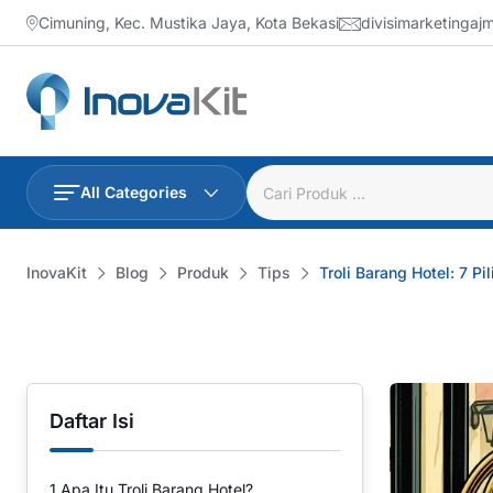
Skip
Cimuning, Kec. Mustika Jaya, Kota Bekasi
divisimarketinga
to
content
All Categories
InovaKit
Blog
Produk
Tips
Troli Barang Hotel: 7 P
Daftar Isi
1
Apa Itu Troli Barang Hotel?