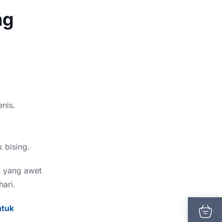
ng
nis.
 bising.
, yang awet
ari.
ntuk