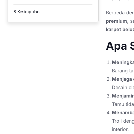
8
Kesimpulan
Berbeda deng
premium
, 
karpet belu
Apa S
Meningkat
Barang ta
Menjaga c
Desain e
Menjamin
Tamu tida
Menambah 
Troli den
interior.