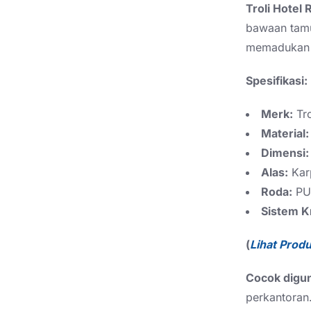
Troli Hotel 
bawaan tamu
memadukan k
Spesifikasi:
Merk:
Tr
Material:
Dimensi:
Alas:
Karp
Roda:
PU 
Sistem 
(
Lihat Prod
Cocok digu
perkantoran