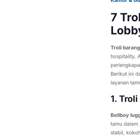
7 Tro
Lobb
Troli barang
hospitality.
A
perlengkapan
Berikut ini d
layanan tam
1. Tro
Bellboy lug
tamu dalam 
stabil, koko