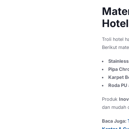
Mater
Hotel
Troli hotel 
Berikut mate
Stainless
Pipa Chr
Karpet B
Roda PU 
Produk
Inov
dan mudah d
Baca Juga:
Kantor & Gu