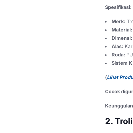
Spesifikasi:
Merk:
Tr
Material:
Dimensi:
Alas:
Karp
Roda:
PU 
Sistem 
(
Lihat Prod
Cocok digu
Keunggulan
2. Trol