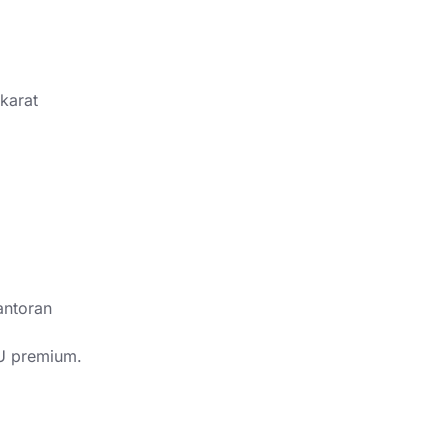
 karat
antoran
PU premium.