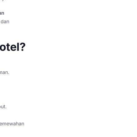
an
dan
otel?
man.
ut.
 kemewahan