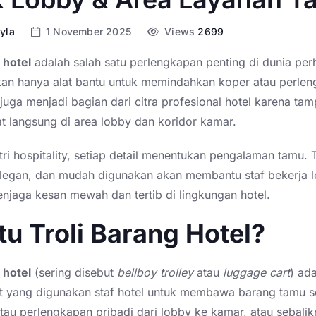
yla
1 November 2025
Views
2699
 hotel
adalah salah satu perlengkapan penting di dunia per
an hanya alat bantu untuk memindahkan koper atau perle
 juga menjadi bagian dari citra profesional hotel karena tam
hat langsung di area lobby dan koridor kamar.
ri hospitality, setiap detail menentukan pengalaman tamu. T
elegan, dan mudah digunakan akan membantu staf bekerja le
njaga kesan mewah dan tertib di lingkungan hotel.
tu Troli Barang Hotel?
 hotel
(sering disebut
bellboy trolley
atau
luggage cart
) ada
t yang digunakan staf hotel untuk membawa barang tamu s
atau perlengkapan pribadi dari lobby ke kamar, atau sebalik