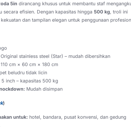
Roda 5in
dirancang khusus untuk membantu staf mengangku
 secara efisien. Dengan kapasitas hingga
500 kg
, troli ini
ekuatan dan tampilan elegan untuk penggunaan profesion
ogo
Original stainless steel (Star) – mudah dibersihkan
110 cm × 60 cm × 180 cm
et beludru tidak licin
5 inch – kapasitas 500 kg
Knockdown:
Mudah disimpan
uk
)
nakan untuk:
hotel, bandara, pusat konvensi, dan gedung
.