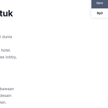
Item
ntuk
Rp
0
i dunia
n
 hotel.
ea lobby,
g bawaan
desain
ien.