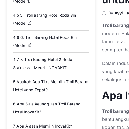
(Model 1)
By
Ayyi La
4.5
5. Troli Barang Hotel Roda 8in
(Model 2)
Troli barang
modern.
Buk
4.6
6. Troli Barang Hotel Roda 8in
tamu, tetapi
(Model 3)
sering terli
4.7
7. Troli Barang Hotel 2 Roda
Dalam indust
Stainless – Merek INOVAKIT
yang kuat, 
sekaligus me
5
Apakah Ada Tips Memilih Troli Barang
Hotel yang Tepat?
Apa I
6
Apa Saja Keunggulan Troli Barang
Troli barang
Hotel InovaKit?
bantu angku
7
Apa Alasan Memilih InovaKit?
koper, tas, 