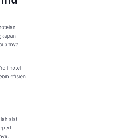
hotelan
ngkapan
pilannya
roli hotel
bih efisien
lah alat
eperti
nya.