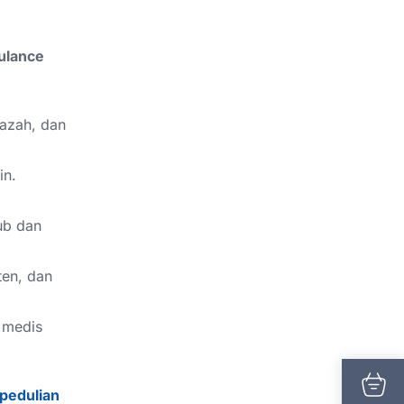
ulance
azah, dan
in.
ub dan
ten, dan
 medis
pedulian