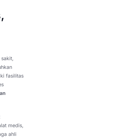
,
sakit,
uhkan
i fasilitas
es
dan
t
lat medis,
ga ahli