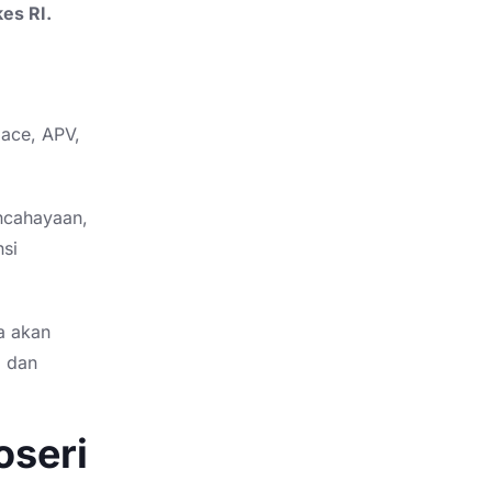
es RI.
iace, APV,
encahayaan,
nsi
a akan
, dan
oseri