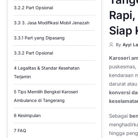
3.2.2
Part Opsional
Rapi,
3.3
3. Jasa Modifikasi Mobil Jenazah
Siap 
3.3.1
Part yang Dipasang
By
Ayyi La
3.3.2
Part Opsional
Karoseri a
puskesmas, 
4
Legalitas & Standar Kesehatan
kendaraan me
Terjamin
darurat ata
5
Tips Memilih Bengkel Karoseri
konversi da
Ambulance di Tangerang
keselamatan
Sebagai
ben
6
Kesimpulan
menghadirkan
7
FAQ
hingga pengu