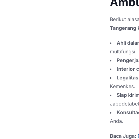
Ambu
Berikut ala
Tangerang
k
Ahli dal
multifungsi.
Pengerjaa
Interior 
Legalitas
Kemenkes.
Siap kiri
Jabodetabe
Konsultas
Anda.
Baca Juga: