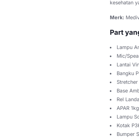
kesehatan ya
Merk:
Medi
Part yan
Lampu A
Mic/Spea
Lantai Vin
Bangku P
Stretcher
Base Amb
Rel Landa
APAR 1kg
Lampu Sor
Kotak P3
Bumper St