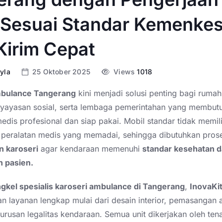
 Sesuai Standar Kemenkes
Kirim Cepat
yla
25 Oktober 2025
Views
1018
mbulance Tangerang
kini menjadi solusi penting bagi rumah 
yayasan sosial, serta lembaga pemerintahan yang membut
dis profesional dan siap pakai. Mobil standar tidak memilik
u peralatan medis yang memadai, sehingga dibutuhkan pros
n karoseri
agar kendaraan memenuhi
standar kesehatan 
 pasien.
gkel spesialis karoseri ambulance di Tangerang
,
InovaKi
 layanan lengkap mulai dari desain interior, pemasangan a
rusan legalitas kendaraan. Semua unit dikerjakan oleh tena