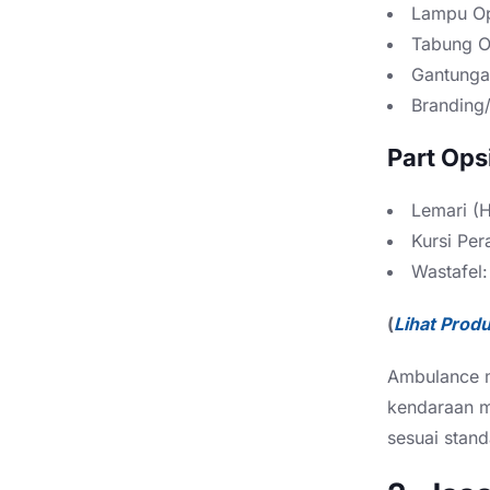
Lampu Op
Tabung O
Gantungan
Branding/
Part Ops
Lemari (H
Kursi Pe
Wastafel
(
Lihat Prod
Ambulance m
kendaraan me
sesuai stand