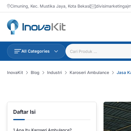
Skip
Cimuning, Kec. Mustika Jaya, Kota Bekasi
divisimarketinga
to
content
All Categories
InovaKit
Blog
Industri
Karoseri Ambulance
Jasa K
Daftar Isi
1
Apa Itu Karoseri Ambulance?