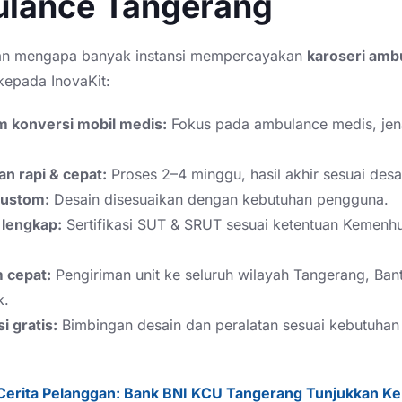
lance Tangerang
san mengapa banyak instansi mempercayakan
karoseri amb
epada InovaKit:
am konversi mobil medis:
Fokus pada ambulance medis, jen
n rapi & cepat:
Proses 2–4 minggu, hasil akhir sesuai desa
custom:
Desain disesuaikan dengan kebutuhan pengguna.
 lengkap:
Sertifikasi SUT & SRUT sesuai ketentuan Kemenh
m cepat:
Pengiriman unit ke seluruh wilayah Tangerang, Ban
k.
i gratis:
Bimbingan desain dan peralatan sesuai kebutuhan
Cerita Pelanggan: Bank BNI KCU Tangerang Tunjukkan Ke