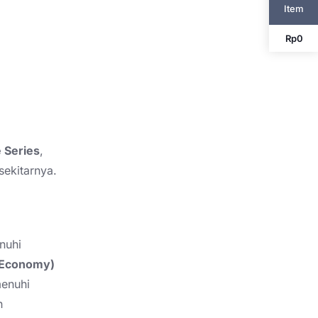
Item
Rp
0
 Series
,
ekitarnya.
nuhi
(Economy)
menuhi
n