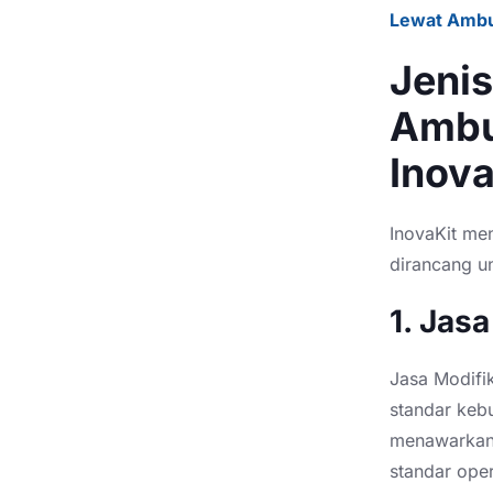
Lewat Ambu
Jenis
Ambu
Inova
InovaKit me
dirancang u
1. Jas
Jasa Modifi
standar keb
menawarkan 
standar ope