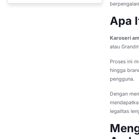
berpengalam
Apa 
Karoseri a
atau Grand
Proses ini m
hingga brand
pengguna.
Dengan mem
mendapatkan
legalitas le
Meng