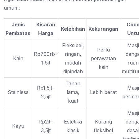
umum:
Jenis
Kisaran
Coc
Kelebihan
Kekurangan
Pembatas
Harga
Untu
Fleksibel,
Masj
Perlu
Rp700rb–
ringan,
deng
Kain
perawatan
1,5jt
mudah
ruan
kain
dipindah
multifu
Tahan
Rp1,5jt–
Masj
Stainless
lama,
Lebih berat
2,5jt
perma
kuat
Masj
Rp2jt–
Estetika
Kurang
deng
Kayu
3,5jt
klasik
fleksibel
desa