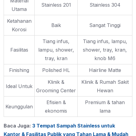
Material
Stainless 201
Stainless 304
Utama
Ketahanan
Baik
Sangat Tinggi
Korosi
Tiang infus,
Tiang infus, lampu,
Fasilitas
lampu, shower,
shower, tray, kran,
tray, kran
knob M6
Finishing
Polished HL
Hairline Matte
Klinik &
Klinik & Rumah Sakit
Ideal Untuk
Grooming Center
Hewan
Efisien &
Premium & tahan
Keunggulan
ekonomis
lama
Baca Juga:
3 Tempat Sampah Stainless untuk
Kantor & Fasilitas Publik yang Tahan Lama & Mudah