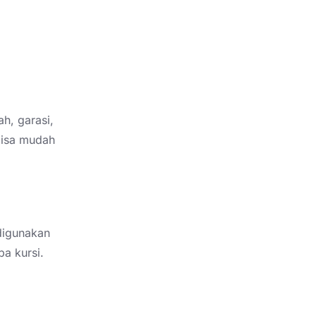
ah, garasi,
bisa mudah
 digunakan
a kursi.