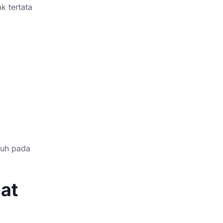
k tertata
ruh pada
at