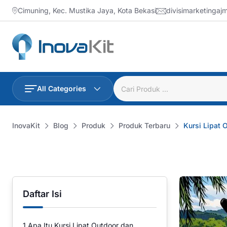
Skip
Cimuning, Kec. Mustika Jaya, Kota Bekasi
divisimarketinga
to
content
All Categories
InovaKit
Blog
Produk
Produk Terbaru
Kursi Lipat
Daftar Isi
1
Apa Itu Kursi Lipat Outdoor dan