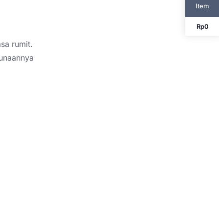
Item
Rp
0
sa rumit.
gunaannya