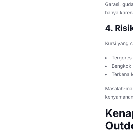
Garasi, guda
hanya karena
4. Ris
Kursi yang s
Tergores
Bengkok
Terkena 
Masalah-mas
kenyamanan 
Kena
Outdo