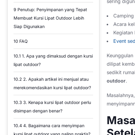
sering digun
9
Penutup: Penyimpanan yang Tepat
Camping 
Membuat Kursi Lipat Outdoor Lebih
Acara ke
Siap Digunakan
Kegiatan 
Event se
10
FAQ
Keunggulan
10.1
1. Apa yang dimaksud dengan kursi
dilipat kemb
lipat outdoor?
sedikit rum
10.2
2. Apakah artikel ini menjual atau
outdoor
.
merekomendasikan kursi lipat outdoor?
Masalahnya,
10.3
3. Kenapa kursi lipat outdoor perlu
menyimpann
disimpan dengan benar?
Masal
10.4
4. Bagaimana cara menyimpan
Setel
kursi lipat outdoor yang paling praktis?