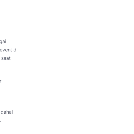
gai
event di
 saat
r
adahal
.