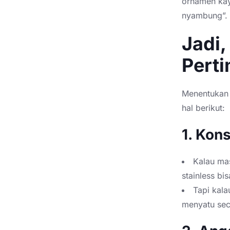
ornamen kay
nyambung”.
Jadi,
Pert
Menentukan 
hal berikut:
1. Kon
Kalau ma
stainless bis
Tapi kala
menyatu seca