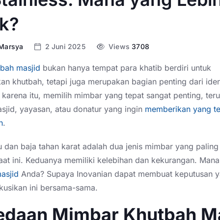
k?
 Marsya
2 Juni 2025
Views
3708
bah masjid
b
ukan hanya tempat para khatib berdiri untuk
 khutbah, tetapi juga merupakan bagian penting dari ident
 karena itu, memilih mimbar yang tepat sangat penting, ter
sjid, yayasan, atau donatur yang ingin
memberikan yang te
h
.
 dan baja tahan karat adalah dua jenis mimbar yang palin
aat ini. Keduanya memiliki kelebihan dan kekurangan. Man
asjid
Anda? Supaya Inovanian dapat membuat keputusan ya
skusikan ini bersama-sama.
edaan Mimbar Khutbah Ma