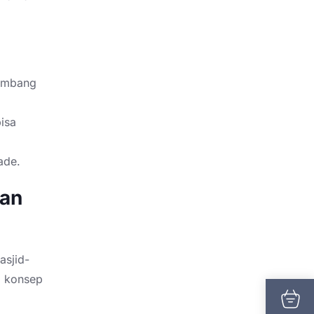
gembang
bisa
ade.
dan
asjid-
g konsep