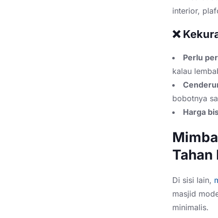
interior, pl
❌ Kekur
Perlu pe
kalau lemba
Cenderun
bobotnya sa
Harga bi
Mimbar
Tahan
Di sisi lain,
m
masjid mode
minimalis.