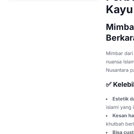
Kayu
Mimbar
Berkar
Mimbar dari 
nuansa Isla
Nusantara pa
✅ Keleb
Estetik d
islami yang 
Kesan ha
khutbah ber
Bisa cus