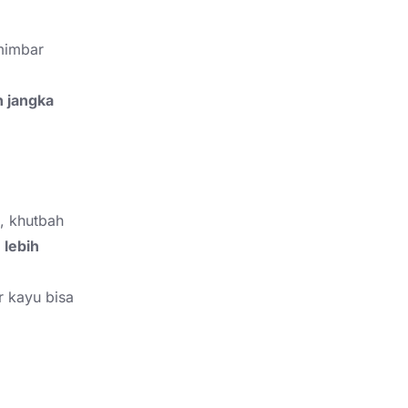
 mimbar
n jangka
n, khutbah
a
lebih
r kayu bisa