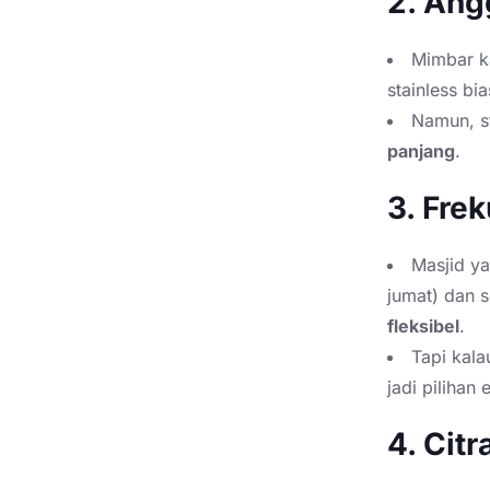
2. Ang
Mimbar ka
stainless bia
Namun, s
panjang
.
3. Fre
Masjid ya
jumat) dan s
fleksibel
.
Tapi kal
jadi pilihan 
4. Cit