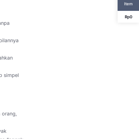
Item
Rp
0
anpa
pilannya
dahkan
p simpel
n orang,
yak