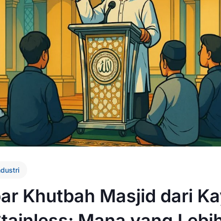
ndustri
r Khutbah Masjid dari K
tainless: Mana yang Lebi