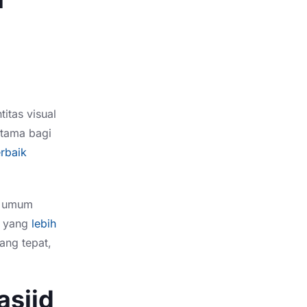
itas visual
utama bagi
rbaik
g umum
a yang
lebih
ng tepat,
sjid