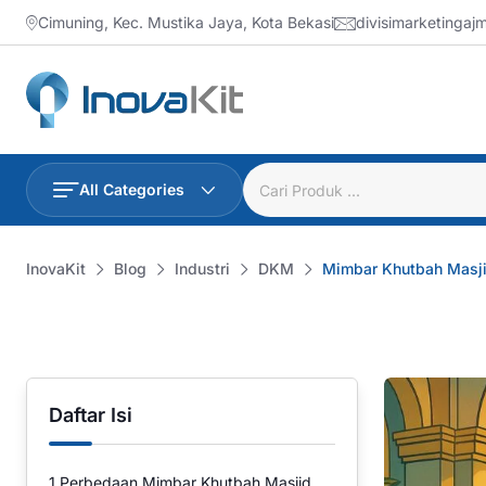
Skip
Cimuning, Kec. Mustika Jaya, Kota Bekasi
divisimarketinga
to
content
All Categories
InovaKit
Blog
Industri
DKM
Mimbar Khutbah Masji
Daftar Isi
1
Perbedaan Mimbar Khutbah Masjid