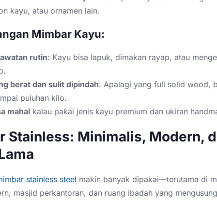
afon kayu, atau ornamen lain.
angan Mimbar Kayu:
rawatan rutin
: Kayu bisa lapuk, dimakan rayap, atau men
b.
g berat dan sulit dipindah
: Apalagi yang full solid wood, 
mpai puluhan kilo.
sa mahal
kalau pakai jenis kayu premium dan ukiran handm
 Stainless: Minimalis, Modern, 
 Lama
imbar stainless steel
makin banyak dipakai—terutama di m
rn, masjid perkantoran, dan ruang ibadah yang mengusun