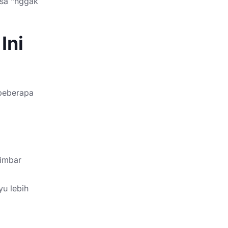
asa “nggak
Ini
beberapa
mimbar
yu lebih