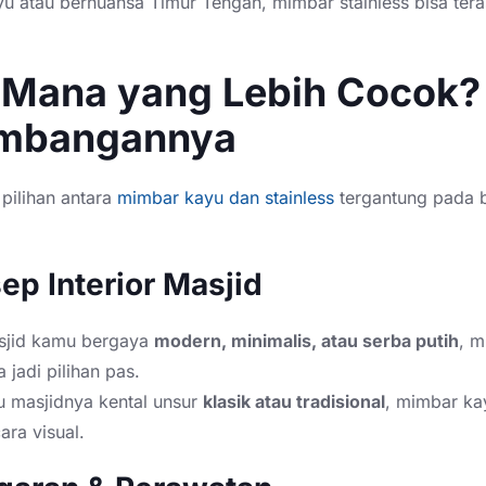
u atau bernuansa Timur Tengah, mimbar stainless bisa ter
 Mana yang Lebih Cocok? 
imbangannya
pilihan antara
mimbar kayu dan stainless
tergantung pada 
sep Interior Masjid
sjid kamu bergaya
modern, minimalis, atau serba putih
, 
a jadi pilihan pas.
u masjidnya kental unsur
klasik atau tradisional
, mimbar ka
ra visual.