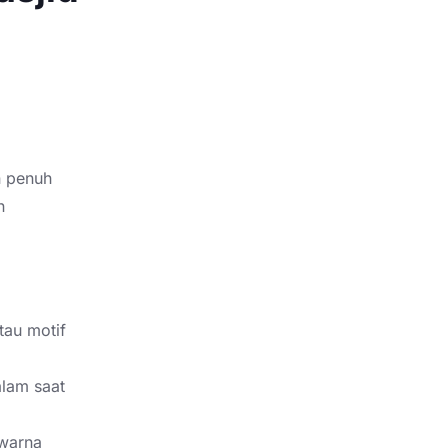
n penuh
n
tau motif
lam saat
 warna