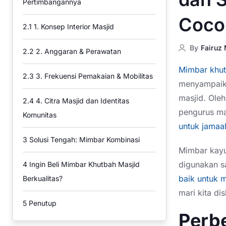
Pertimbangannya
Coco
2.1
1. Konsep Interior Masjid
By
Fairuz
2.2
2. Anggaran & Perawatan
Mimbar khut
2.3
3. Frekuensi Pemakaian & Mobilitas
menyampaikan
masjid. Oleh
2.4
4. Citra Masjid dan Identitas
pengurus ma
Komunitas
untuk jamaa
3
Solusi Tengah: Mimbar Kombinasi
Mimbar kayu
digunakan s
4
Ingin Beli Mimbar Khutbah Masjid
baik untuk m
Berkualitas?
mari kita di
5
Penutup
Perb