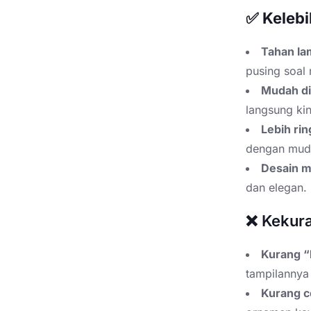
✅ Kelebi
Tahan lam
pusing soal
Mudah di
langsung kin
Lebih rin
dengan muda
Desain m
dan elegan.
❌ Kekura
Kurang “b
tampilannya 
Kurang c