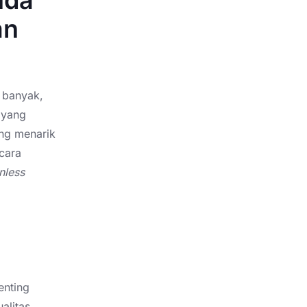
nda
an
 banyak,
 yang
ng menarik
cara
inless
enting
alitas,