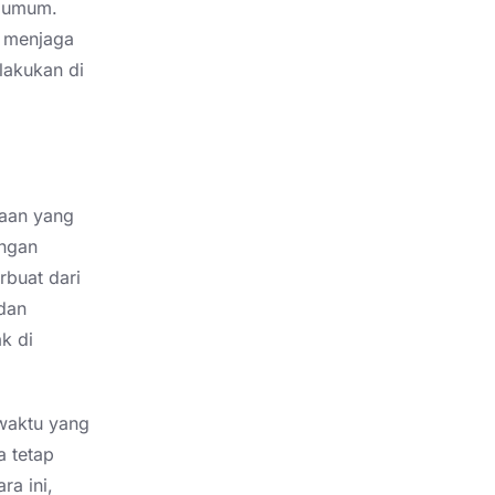
a umum.
m menjaga
lakukan di
aan yang
engan
rbuat dari
dan
k di
waktu yang
a tetap
ra ini,