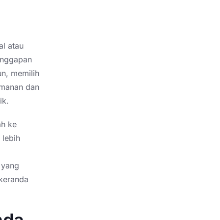
al atau
anggapan
un, memilih
amanan dan
ik.
ah ke
 lebih
 yang
 keranda