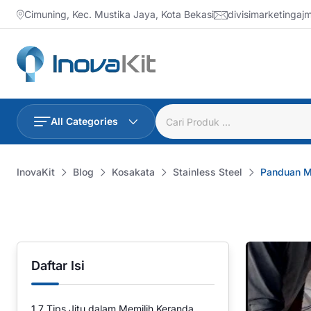
Skip
Cimuning, Kec. Mustika Jaya, Kota Bekasi
divisimarketinga
to
content
All Categories
InovaKit
Blog
Kosakata
Stainless Steel
Panduan Me
Daftar Isi
1
7 Tips Jitu dalam Memilih Keranda