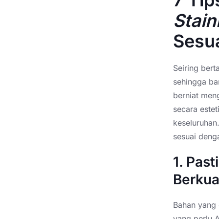
7 Tip
Stain
Sesu
Seiring ber
sehingga ba
berniat me
secara este
keseluruhan
sesuai deng
1. Pas
Berkua
Bahan yang 
yang perlu A