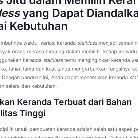
s Jitu dalam Memilih Kera
less
yang Dapat Diandalk
ai Kebutuhan
tambahnya waktu, variasi keranda
stainless
menjadi semakin
nyak orang merasa bingung dalam memilih. Setiap individu
nggunakan keranda
stainless
tentu menginginkan keranda ya
tika, tahan lama dan kuat tanpa mengorbankan fungsinya se
. Dengan panduan ini, Anda dapat menemukan keranda
sta
an selera dan kebutuhan.
tikan Keranda Terbuat dari Bahan
litas Tinggi
dipilih untuk pembuatan keranda adalah salah satu aspek p
nda pikirkan saat memilih keranda yang tepat. Dalam hal ku