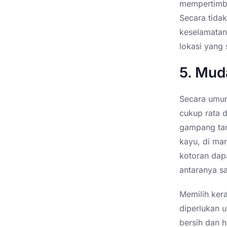
mempertimba
Secara tida
keselamatan
lokasi yang 
5. Mud
Secara umum
cukup rata 
gampang tan
kayu, di ma
kotoran dap
antaranya sa
Memilih ke
diperlukan 
bersih dan h