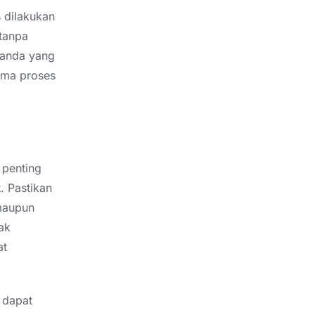
 dilakukan
 tanpa
randa yang
ama proses
 penting
. Pastikan
 maupun
ak
at
 dapat