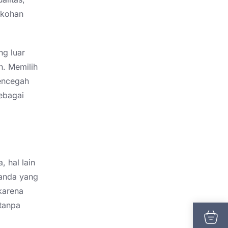
okohan
ng luar
n. Memilih
mencegah
ebagai
 hal lain
randa yang
 karena
tanpa