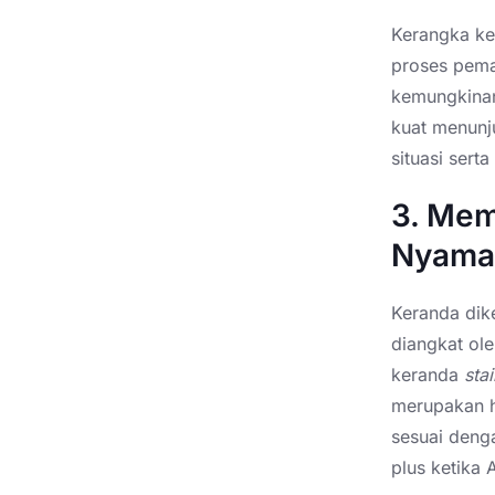
Kerangka ke
proses pema
kemungkinan
kuat menunj
situasi sert
3. Mem
Nyama
Keranda dik
diangkat ol
keranda
sta
merupakan h
sesuai deng
plus ketika