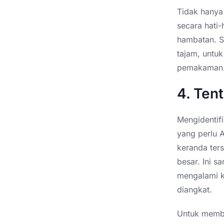
Tidak hanya
secara hati-
hambatan. S
tajam, untu
pemakaman
4. Ten
Mengidentifi
yang perlu 
keranda ters
besar. Ini s
mengalami ke
diangkat.
Untuk memba