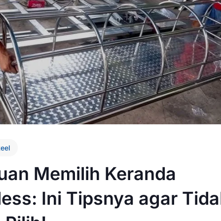
teel
uan Memilih Keranda
less: Ini Tipsnya agar Tid