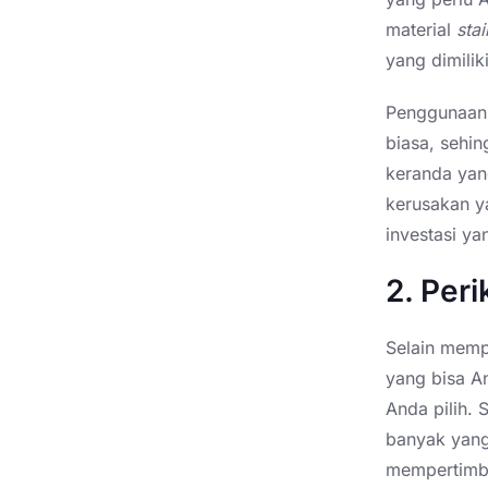
material
stai
yang dimilik
Penggunaan
biasa, sehi
keranda yan
kerusakan y
investasi y
2. Per
Selain memp
yang bisa A
Anda pilih. 
banyak yang
mempertimba