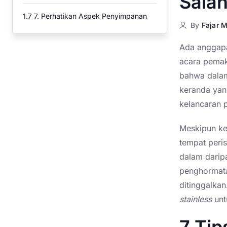
Salah
1.7
7. Perhatikan Aspek Penyimpanan
By
Fajar
Ada anggapa
acara pema
bahwa dalam
keranda yan
kelancaran 
Meskipun ke
tempat peris
dalam darip
penghormata
ditinggalka
stainless
unt