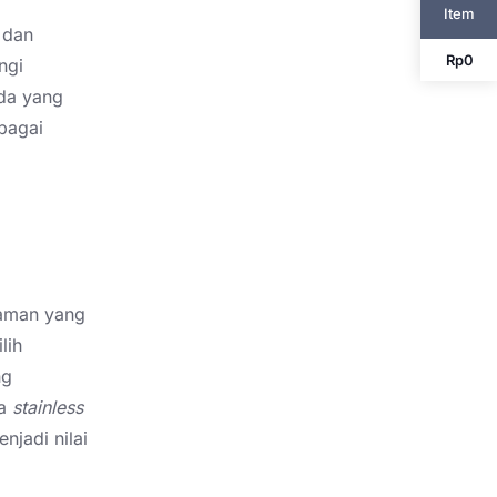
Item
 dan
Rp
0
ngi
da yang
bagai
kaman yang
lih
ng
da
stainless
jadi nilai