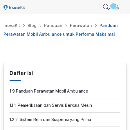
Skip
to
content
InovaKit
Blog
Panduan
Perawatan
Panduan
Perawatan Mobil Ambulance untuk Performa Maksimal
Daftar Isi
1
9 Panduan Perawatan Mobil Ambulance
1.1
1. Pemeriksaan dan Servis Berkala Mesin
1.2
2. Sistem Rem dan Suspensi yang Prima