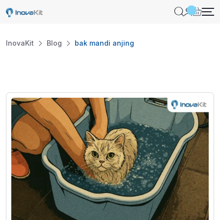
Skip
to
content
InovaKit
Blog
bak mandi anjing