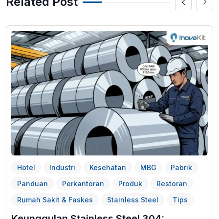
Related Post
Hotel
Industri
Kesehatan
MBG
Pabrik
Panduan
Perkantoran
Produk
Restoran
Rumah Sakit & Faskes
Stainless Steel
Tips
Keunggulan Stainless Steel 304: