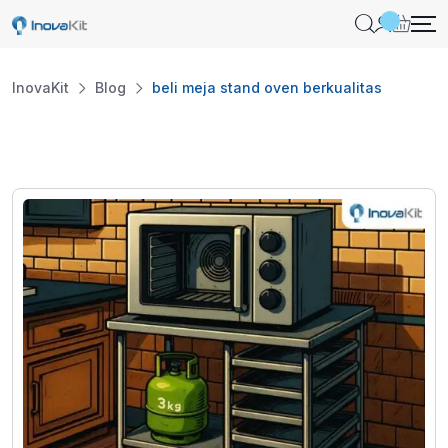
Skip
to
content
InovaKit
Blog
beli meja stand oven berkualitas