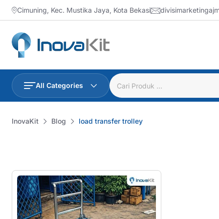
Skip
Cimuning, Kec. Mustika Jaya, Kota Bekasi
divisimarketinga
to
content
All Categories
InovaKit
Blog
load transfer trolley