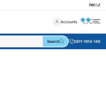
0
0
Accounts
Search
0811-1914-146