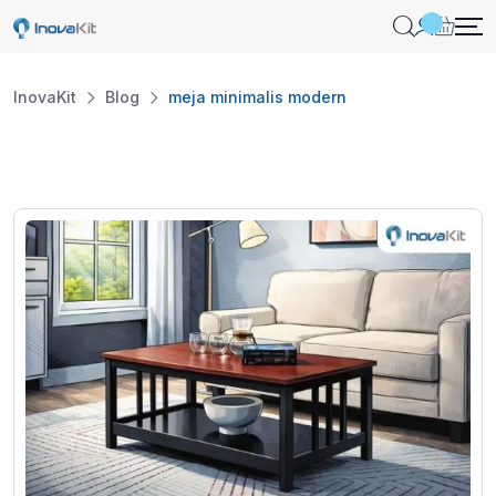
Skip
to
content
InovaKit
Blog
meja minimalis modern