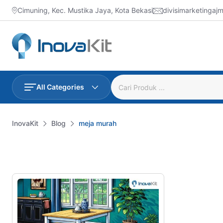
Skip
Cimuning, Kec. Mustika Jaya, Kota Bekasi
divisimarketinga
to
content
All Categories
InovaKit
Blog
meja murah