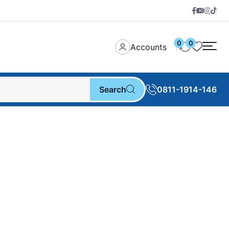
0
0
Accounts
Search
0811-1914-146