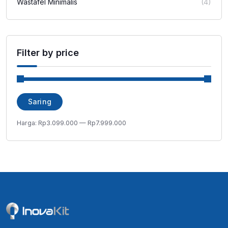
Wastafel Minimalis
(4)
Filter by price
Harga
Harga
Saring
terendah
tertinggi
Harga:
Rp3.099.000
—
Rp7.999.000