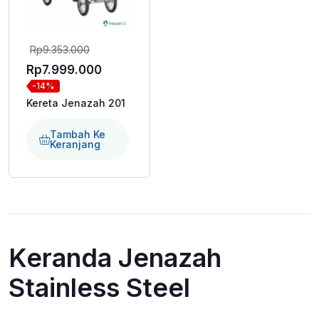
Harga
Rp
9.353.000
aslinya
Harga
Rp
7.999.000
-14%
adalah:
saat
Kereta Jenazah 201
Rp9.353.000.
ini
adalah:
Tambah Ke
Keranjang
Rp7.999.000.
Keranda Jenazah
Stainless Steel