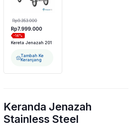
Harga
Rp
9.353.000
aslinya
Harga
Rp
7.999.000
-14%
adalah:
saat
Kereta Jenazah 201
Rp9.353.000.
ini
adalah:
Tambah Ke
Keranjang
Rp7.999.000.
Keranda Jenazah
Stainless Steel