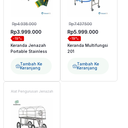
Harga
Harga
Rp
4.938.000
Rp
7.437.500
aslinya
aslinya
Harga
Harga
Rp
3.999.000
Rp
5.999.000
-19%
-19%
adalah:
adalah:
saat
saat
Keranda Jenazah
Keranda Multifungsi
Rp4.938.000.
Rp7.437.500.
ini
ini
Portable Stainless
201
adalah:
adalah:
Rp3.999.000.
Rp5.999.000
Tambah Ke
Tambah Ke
Keranjang
Keranjang
Alat Pengurusan Jenazah