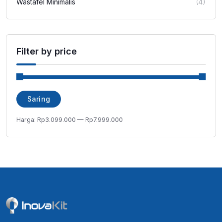
Wastafel Minimalis
(4)
Filter by price
Harga
Harga
Saring
terendah
tertinggi
Harga:
Rp3.099.000
—
Rp7.999.000