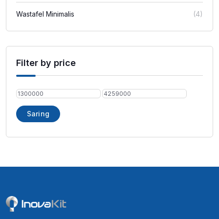
Wastafel Minimalis
(4)
Filter by price
Harga
Harga
terendah
tertinggi
Saring