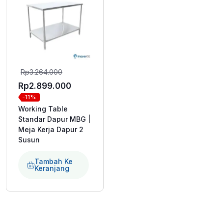
Harga
Rp
3.264.000
aslinya
Harga
Rp
2.899.000
-11%
adalah:
saat
Working Table
Rp3.264.000.
ini
Standar Dapur MBG |
adalah:
Meja Kerja Dapur 2
Susun
Rp2.899.000.
Tambah Ke
Keranjang