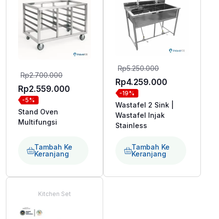
Harga
Rp
5.250.000
Harga
Rp
2.700.000
aslinya
Harga
Rp
4.259.000
aslinya
Harga
Rp
2.559.000
-19%
adalah:
saat
-5%
adalah:
saat
Wastafel 2 Sink |
Rp5.250.000.
ini
Stand Oven
Rp2.700.000.
ini
Wastafel Injak
Multifungsi
adalah:
Stainless
adalah:
Rp4.259.000
Rp2.559.000.
Tambah Ke
Tambah Ke
Keranjang
Keranjang
Kitchen Set