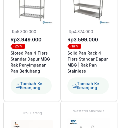
Harga
Harga
Rp
5.300.000
Rp
4.374.000
aslinya
aslinya
Harga
Harga
Rp
3.949.000
Rp
3.599.000
-25%
-18%
adalah:
adalah:
saat
saat
Sloted Pan 4 Tiers
Solid Pan Rack 4
Rp5.300.000.
Rp4.374.000.
ini
ini
Standar Dapur MBG |
Tiers Standar Dapur
adalah:
adalah:
Rak Penyimpanan
MBG | Rak Pan
Pan Berlubang
Rp3.949.000.
Stainless
Rp3.599.000
Tambah Ke
Tambah Ke
Keranjang
Keranjang
Wastafel Minimalis
Troli Barang