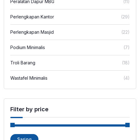
Peralatan Dapur MBG
(11)
Perlengkapan Kantor
(29)
Perlengkapan Masjid
(22)
Podium Minimalis
(7)
Troli Barang
(18)
Wastafel Minimalis
(4)
Filter by price
Harga
Harga
Saring