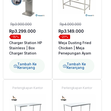
Harga
Harga
Rp
3.900.000
Rp
4.000.000
aslinya
aslinya
Harga
Harga
Rp
3.299.000
Rp
3.149.000
-15%
-21%
adalah:
adalah:
saat
saat
Charger Station HP
Meja Dusting Fried
Rp3.900.000.
Rp4.000.000.
ini
ini
Stainless | Box
Chicken | Meja
adalah:
adalah:
Charger Station
Penepungan Ayam
Rp3.299.000.
Rp3.149.000.
Tambah Ke
Tambah Ke
Keranjang
Keranjang
Perlengkapan Kantor
Perlengkapan Kantor