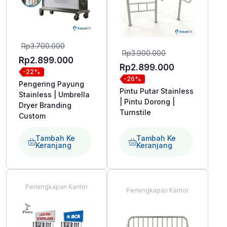
Harga
Rp
3.700.000
Harga
Rp
3.900.000
aslinya
Harga
Rp
2.899.000
aslinya
Harga
Rp
2.899.000
-22%
adalah:
saat
-26%
adalah:
saat
Pengering Payung
Rp3.700.000.
ini
Pintu Putar Stainless
Rp3.900.000.
Stainless | Umbrella
ini
adalah:
| Pintu Dorong |
Dryer Branding
adalah:
Turnstile
Custom
Rp2.899.000.
Rp2.899.000
Tambah Ke
Tambah Ke
Keranjang
Keranjang
Perlengkapan Kantor
Perlengkapan Kantor