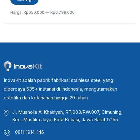
terendah
tertinggi
Harga:
Rp650.000
—
Rp6.799.000
InovaKit adalah pabrik fabrikasi stainless steel yang
dipercaya 535+ instansi di Indonesia, mengutamakan
estetika dan ketahanan hingga 20 tahun
Jl. Musholla Al Khairiyah, RT.003/RW.007, Cimuning,
Kec. Mustika Jaya, Kota Bekasi, Jawa Barat 17155
0811-1914-146