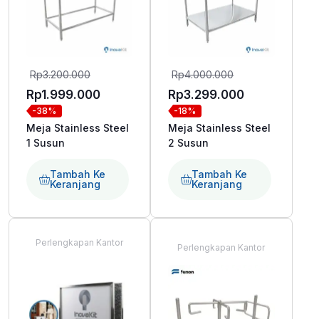
Harga
Harga
Rp
3.200.000
Rp
4.000.000
aslinya
aslinya
Harga
Harga
Rp
1.999.000
Rp
3.299.000
-38%
-18%
adalah:
adalah:
saat
saat
Meja Stainless Steel
Meja Stainless Steel
Rp3.200.000.
Rp4.000.000.
ini
ini
1 Susun
2 Susun
adalah:
adalah:
Rp1.999.000.
Rp3.299.000
Tambah Ke
Tambah Ke
Keranjang
Keranjang
Perlengkapan Kantor
Perlengkapan Kantor