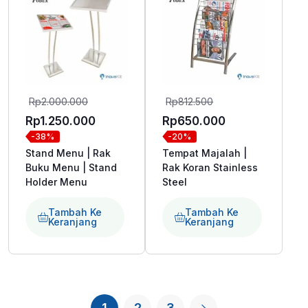
Harga
Harga
Rp
2.000.000
Rp
812.500
aslinya
aslinya
Harga
Harga
Rp
1.250.000
Rp
650.000
-38%
-20%
adalah:
adalah:
saat
saat
Stand Menu | Rak
Tempat Majalah |
Rp2.000.000.
Rp812.500.
ini
ini
Buku Menu | Stand
Rak Koran Stainless
adalah:
adalah:
Holder Menu
Steel
Rp1.250.000.
Rp650.000.
Tambah Ke
Tambah Ke
Keranjang
Keranjang
1
2
3