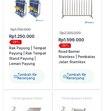
Harga
Rp
1.750.000
Harga
Rp
2.300.000
aslinya
Harga
Rp
1.250.000
aslinya
Harga
Rp
1.599.000
-29%
adalah:
saat
-30%
adalah:
saat
Rak Payung | Tempat
Rp1.750.000.
ini
Road Barrier
Rp2.300.000.
Payung | Rak Tempat
ini
adalah:
Stainless | Pembatas
Stand Payung |
adalah:
Jalan Stainless
Lemari Payung
Rp1.250.000.
Rp1.599.000.
Tambah Ke
Tambah Ke
Keranjang
Keranjang
Perlengkapan Kantor
Perlengkapan Kantor