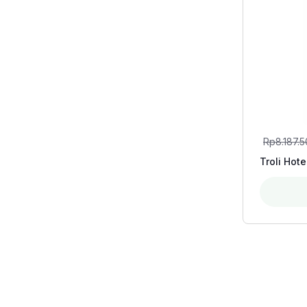
Rp
8.187.
Troli Hot