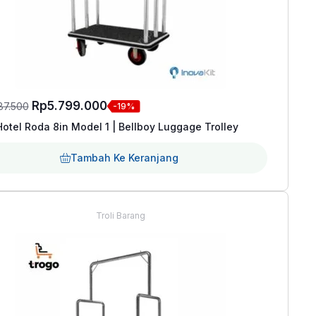
Harga
Harga
Rp
5.799.000
187.500
-19%
aslinya
saat
 Hotel Roda 8in Model 1 | Bellboy Luggage Trolley
adalah:
ini
Tambah Ke Keranjang
Rp7.187.500.
adalah:
Rp5.799.000.
Troli Barang