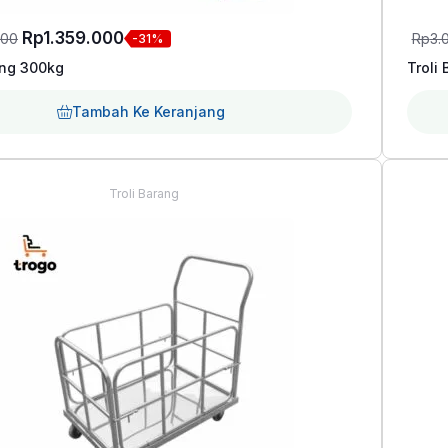
Harga
Harga
Rp
1.359.000
000
Rp
3.
-31%
aslinya
saat
ang 300kg
Troli
adalah:
ini
Tambah Ke Keranjang
Rp1.983.000.
adalah:
Rp1.359.000.
Troli Barang