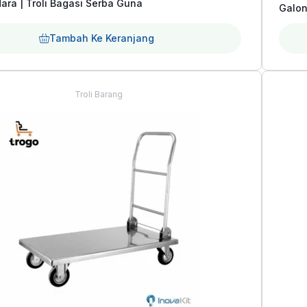
aslinya
saat
dara | Troli Bagasi Serba Guna
Galon
adalah:
ini
Tambah Ke Keranjang
Rp2.300.000.
adalah:
Rp1.999.000.
Troli Barang