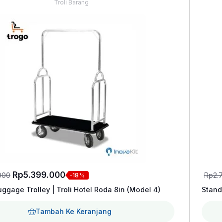
Troli Barang
Harga
Harga
Rp
5.399.000
000
Rp
2.
-18%
aslinya
saat
uggage Trolley | Troli Hotel Roda 8in (Model 4)
Stand
adalah:
ini
Tambah Ke Keranjang
Rp6.545.000.
adalah: