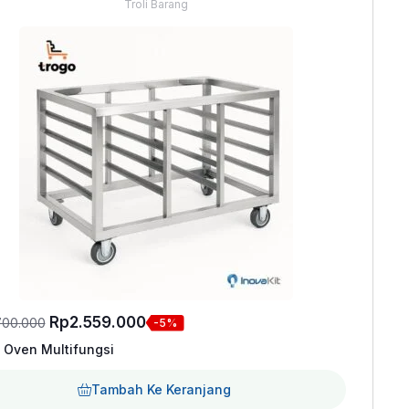
Troli Barang
Harga
Harga
Rp
2.559.000
700.000
-5%
aslinya
saat
 Oven Multifungsi
adalah:
ini
Tambah Ke Keranjang
Rp2.700.000.
adalah: