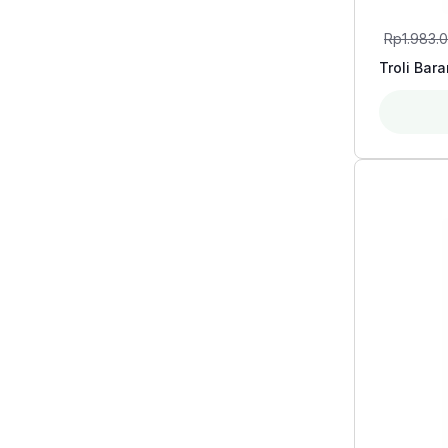
Rp
1.983.
Troli Bar