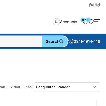
0
0
Accounts
Search
0811-1914-146
n 1–12 dari 18 hasil