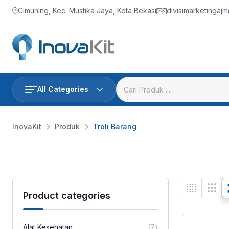
Skip
Cimuning, Kec. Mustika Jaya, Kota Bekasi
divisimarketingaj
to
content
All Categories
InovaKit
Produk
Troli Barang
Product categories
Alat Kesehatan
(7)