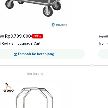
Harga
Harga
Rp
3.799.000
500
Rp
7.
-29%
aslinya
saat
el Roda 8in Luggage Cart
Troli
adalah:
ini
Tambah Ke Keranjang
Rp5.357.500.
adalah:
Rp3.799.000.
Troli Barang