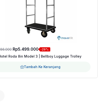
Harga
Harga
Rp
5.499.000
786.000
-29%
aslinya
saat
 Hotel Roda 8in Model 3 | Bellboy Luggage Trolley
adalah:
ini
Tambah Ke Keranjang
Rp7.786.000.
adalah:
Rp5.499.000.