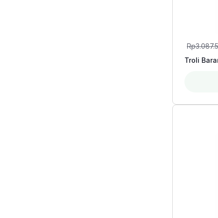
Rp
3.087.
Troli Bara