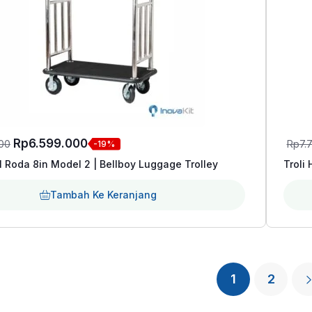
Harga
Harga
Rp
6.599.000
500
Rp
7.
-19%
aslinya
saat
el Roda 8in Model 2 | Bellboy Luggage Trolley
Troli
adalah:
ini
Tambah Ke Keranjang
Rp8.187.500.
adalah:
Rp6.599.000.
1
2