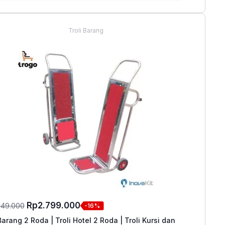
Rp2.559.000.
Troli Barang
Harga
Harga
Rp
2.799.000
349.000
-16%
aslinya
saat
Barang 2 Roda | Troli Hotel 2 Roda | Troli Kursi dan