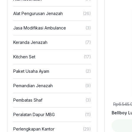
Alat Pengurusan Jenazah
(26)
Jasa Modifikasi Ambulance
(3)
Keranda Jenazah
(7)
Kitchen Set
(17)
Paket Usaha Ayam
(2)
Pemandian Jenazah
(9)
Pembatas Shaf
(3)
Rp
6.545.
Bellboy L
Peralatan Dapur MBG
(11)
Perlengkapan Kantor
(29)