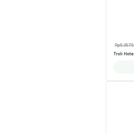
Rp
5.357.
Troli Hot