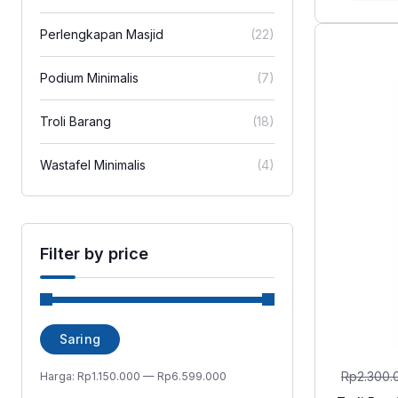
Perlengkapan Masjid
(22)
Podium Minimalis
(7)
Troli Barang
(18)
Wastafel Minimalis
(4)
Filter by price
Harga
Harga
Saring
terendah
tertinggi
Rp
2.300.
Harga:
Rp1.150.000
—
Rp6.599.000