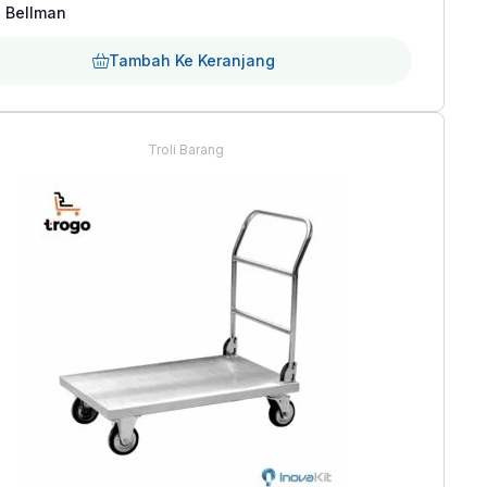
 Bellman
adalah:
ini
Rp3.349.000.
adalah:
Tambah Ke Keranjang
Rp2.799.000.
Troli Barang