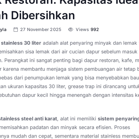
h Dibersihkan
yla
27 November 2025
Views
992
stainless 30 liter
adalah alat penyaring minyak dan lemak
emisahkan sisa lemak dari air cucian dapur sebelum masuk 
 Perangkat ini sangat penting bagi dapur restoran, kafe, 
er karena membantu menjaga sistem pembuangan air tetap b
 bebas dari penumpukan lemak yang bisa menyebabkan bau
n ukuran kapasitas 30 liter, grease trap ini dirancang untu
butuhan dapur kecil hingga menengah dengan intensitas ker
stainless steel anti karat
, alat ini memiliki
sistem penyarin
emisahkan padatan dan minyak secara efisien. Proses
nya mudah dan cepat, sementara material stainless memb