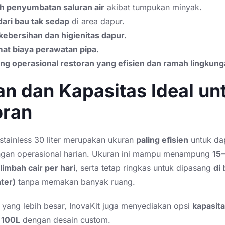
 penyumbatan saluran air
akibat tumpukan minyak.
ari bau tak sedap
di area dapur.
ebersihan dan higienitas dapur.
t biaya perawatan pipa.
g operasional restoran yang efisien dan ramah lingkung
n dan Kapasitas Ideal un
oran
stainless 30 liter merupakan ukuran
paling efisien
untuk da
ngan operasional harian. Ukuran ini mampu menampung
15–
limbah cair per hari
, serta tetap ringkas untuk dipasang
di
ter)
tanpa memakan banyak ruang.
 yang lebih besar, InovaKit juga menyediakan opsi
kapasita
 100L
dengan desain custom.