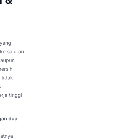
 yang
ke saluran
maupun
ersih,
 tidak
k
ja tinggi
gan dua
uatnya