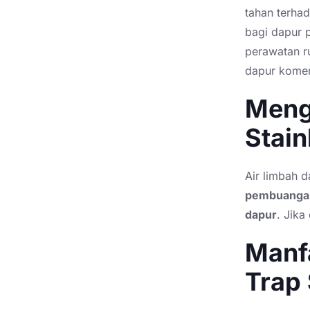
tahan terhad
bagi dapur p
perawatan ru
dapur komer
Meng
Stain
Air limbah 
pembuanga
dapur
. Jika
Manf
Trap 