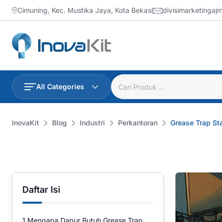
Skip
Cimuning, Kec. Mustika Jaya, Kota Bekasi
divisimarketinga
to
content
All Categories
InovaKit
Blog
Industri
Perkantoran
Grease Trap Sta
Daftar Isi
1
Mengapa Dapur Butuh Grease Trap