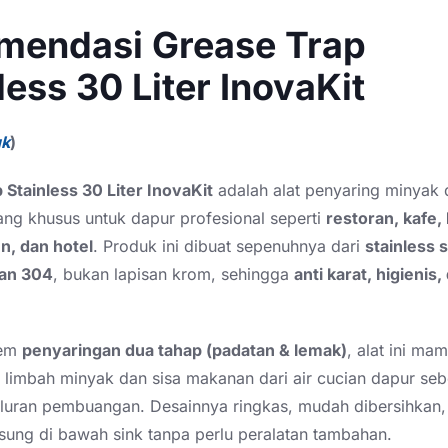
mendasi Grease Trap
less 30 Liter InovaKit
uk
)
 Stainless 30 Liter InovaKit
adalah alat penyaring minyak
ang khusus untuk dapur profesional seperti
restoran, kafe, 
n, dan hotel
. Produk ini dibuat sepenuhnya dari
stainless s
dan 304
, bukan lapisan krom, sehingga
anti karat, higienis
tem
penyaringan dua tahap (padatan & lemak)
, alat ini ma
limbah minyak dan sisa makanan dari air cucian dapur se
luran pembuangan. Desainnya ringkas, mudah dibersihkan,
sung di bawah sink tanpa perlu peralatan tambahan.