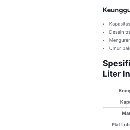
Keunggu
Kapasitas
Desain tr
Mengurang
Umur paka
Spesif
Liter I
Kom
Kapa
Mat
Plat Lub