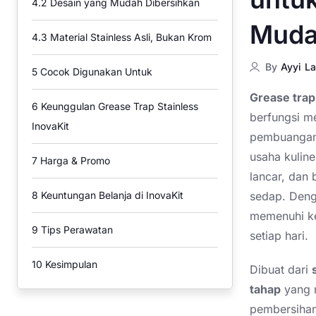
4.2
Desain yang Mudah Dibersihkan
Muda
4.3
Material Stainless Asli, Bukan Krom
By
Ayyi La
5
Cocok Digunakan Untuk
Grease trap 
6
Keunggulan Grease Trap Stainless
berfungsi m
InovaKit
pembuangan.
usaha kulin
7
Harga & Promo
lancar, dan
sedap. Denga
8
Keuntungan Belanja di InovaKit
memenuhi ke
9
Tips Perawatan
setiap hari.
10
Kesimpulan
Dibuat dari
tahap
yang m
pembersihan