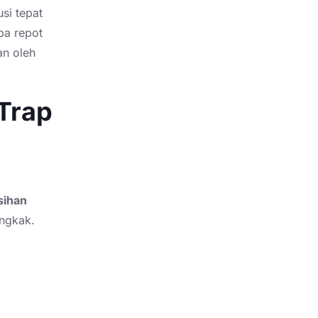
usi tepat
pa repot
an oleh
Trap
sihan
engkak.