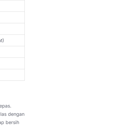
t)
epas.
ilas dengan
ap bersih