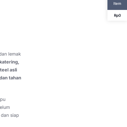
Item
Rp
0
 dan lemak
katering,
teel asli
, dan tahan
mpu
belum
 dan siap