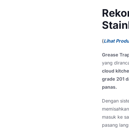
Reko
Stain
(
Lihat Prod
Grease Trap
yang diranc
cloud kitche
grade 201 
panas.
Dengan sis
memisahkan 
masuk ke sa
pasang lang