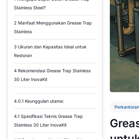
Stainless Steel?
2
Manfaat Menggunakan Grease Trap
Stainless
3
Ukuran dan Kapasitas Ideal untuk
Restoran
4
Rekomendasi Grease Trap Stainless
30 Liter InovaKit
4.0.1
Keunggulan utama:
Perkantora
4.1
Spesifikasi Teknis Grease Trap
Greas
Stainless 30 Liter InovaKit
untuk