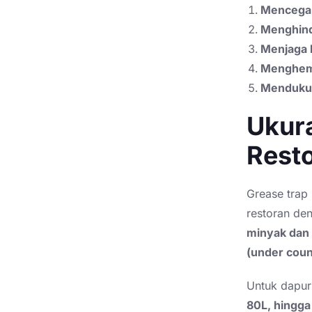
Mencegah
Menghind
Menjaga k
Menghema
Mendukun
Ukura
Rest
Grease trap 
restoran de
minyak dan 
(under coun
Untuk dapur
80L, hingga