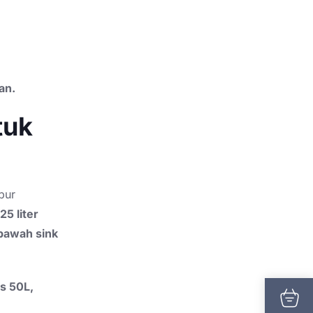
an.
tuk
pur
25 liter
 bawah sink
s 50L,