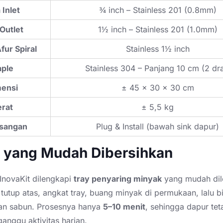
 Inlet
¾ inch – Stainless 201 (0.8mm)
 Outlet
1½ inch – Stainless 201 (1.0mm)
fur Spiral
Stainless 1½ inch
ple
Stainless 304 – Panjang 10 cm (2 dra
ensi
± 45 × 30 × 30 cm
rat
± 5,5 kg
sangan
Plug & Install (bawah sink dapur)
 yang Mudah Dibersihkan
InovaKit dilengkapi
tray penyaring minyak
yang mudah dil
utup atas, angkat tray, buang minyak di permukaan, lalu b
dan sabun. Prosesnya hanya
5–10 menit
, sehingga dapur tet
anggu aktivitas harian.