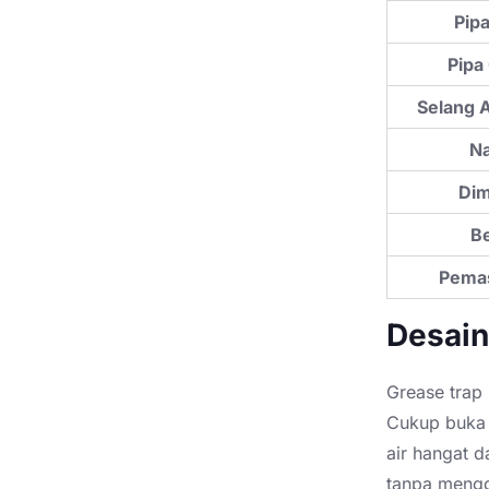
Pipa
Pipa
Selang A
Na
Dim
Be
Pema
Desain
Grease trap 
Cukup buka t
air hangat 
tanpa mengg