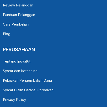
Review Pelanggan
Panduan Pelanggan
Cara Pembelian
Blog
PERUSAHAAN
Tentang InovaKit
Syarat dan Ketentuan
Kebijakan Pengembalian Dana
Syarat Claim Garansi Perbaikan
Privacy Policy