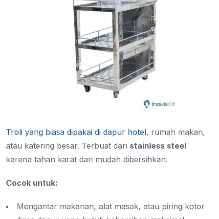
Troli yang biasa dipakai di dapur hotel
, rumah makan,
atau katering besar. Terbuat dari
stainless steel
karena tahan karat dan mudah dibersihkan.
Cocok untuk:
Mengantar makanan, alat masak, atau piring kotor