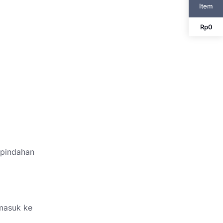
Item
Rp
0
rpindahan
 masuk ke