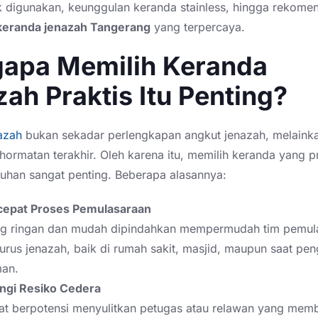
 digunakan, keunggulan keranda stainless, hingga rekome
 keranda jenazah Tangerang
yang terpercaya.
apa Memilih Keranda
ah Praktis Itu Penting?
azah
bukan sekadar perlengkapan angkut jenazah, melainka
ormatan terakhir. Oleh karena itu, memilih keranda yang p
tuhan sangat penting. Beberapa alasannya:
epat Proses Pemulasaraan
g ringan dan mudah dipindahkan mempermudah tim pemul
rus jenazah, baik di rumah sakit, masjid, maupun saat pen
an.
gi Resiko Cedera
at berpotensi menyulitkan petugas atau relawan yang me