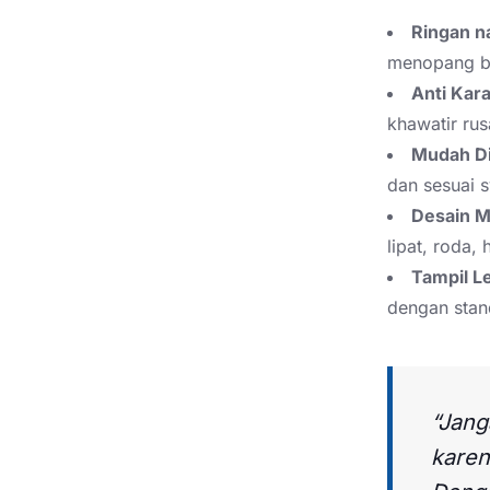
Ringan 
menopang b
Anti Kar
khawatir rus
Mudah Di
dan sesuai s
Desain M
lipat, roda, 
Tampil L
dengan stand
“Jang
karen