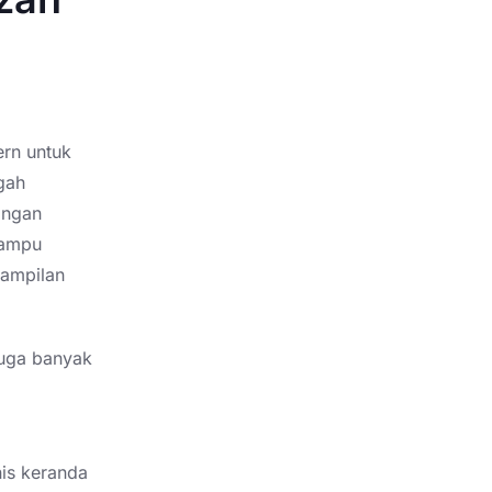
ern untuk
gah
ingan
mampu
tampilan
juga banyak
nis keranda