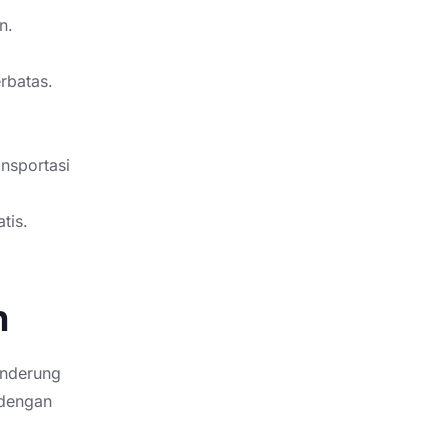
n.
rbatas.
nsportasi
tis.
n
enderung
dengan