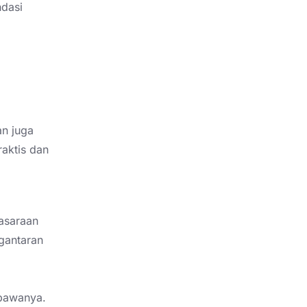
ndasi
n juga
raktis dan
asaraan
gantaran
mbawanya.