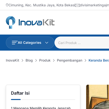
Skip
Cimuning, Kec. Mustika Jaya, Kota Bekasi
divisimarketinga
to
content
All Categories
InovaKit
Blog
Produk
Pengembangan
Keranda Ber
Daftar Isi
1
Mengapa Memilih Keranda Jenazah