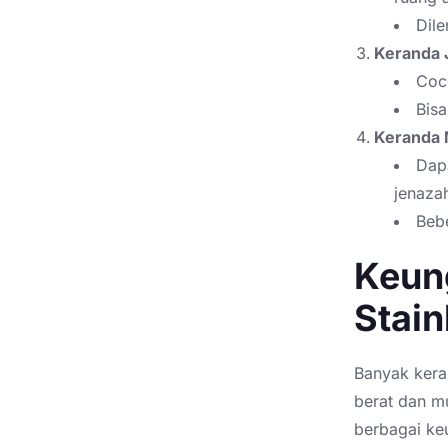
Dile
Keranda 
Coco
Bisa
Keranda 
Dapa
jenaza
Beb
Keun
Stain
Banyak kera
berat dan m
berbagai ke