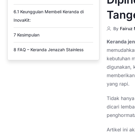
Tang
6.1
Keunggulan Membeli Keranda di
InovaKit:
By
Fairuz
7
Kesimpulan
Keranda je
memudahkan 
8
FAQ – Keranda Jenazah Stainless
kebutuhan m
digunakan, 
memberikan 
yang rapi.
Tidak hanya 
dicari lemb
penghormata
Artikel ini 