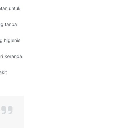
tan untuk
ng tanpa
 higienis
ri keranda
kit