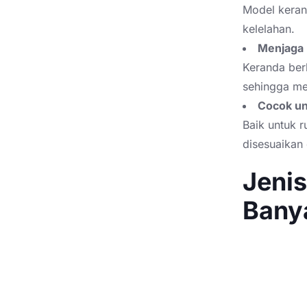
Model keran
kelelahan.
Menjaga 
Keranda berb
sehingga me
Cocok un
Baik untuk 
disesuaikan
Jeni
Bany