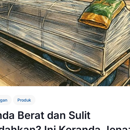
gan
Produk
da Berat dan Sulit
dahkan? Ini Keranda Jena