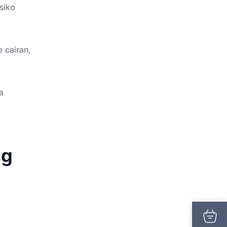
siko
 cairan,
a
ng