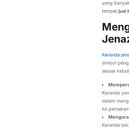
yang banyak
tempat
jual
Meng
Jenaz
Keranda jen
simbol pengh
sesuai kebu
Memperc
Keranda yan
dalam mengu
ke pemakam
Menguran
Keranda ber