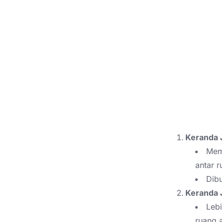
Keranda 
Mem
antar 
Dibu
Keranda 
Leb
ruang 