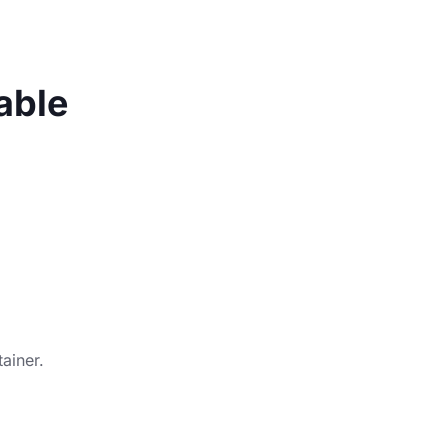
able
ainer.