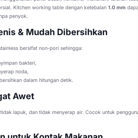
sial. Kitchen working table dengan ketebalan
1.0 mm
dapa
anpa penyok.
ienis & Mudah Dibersihkan
ainless bersifat non-pori sehingga:
yimpan bakteri,
nyerap noda,
ersihkan dalam hitungan detik.
gat Awet
 tidak lapuk, dan tidak menyerap air. Cocok untuk penggun
n untuk Kontak Makanan