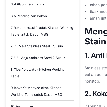
6.4
Plating & Finishing
tahan pa
tidak mud
6.5
Pendinginan Bahan
aman unt
7
Rekomendasi Produk Kitchen Working
Meng
Table untuk Dapur MBG
Stai
7.1
1. Meja Stainless Steel 1 Susun
1. Anti
7.2
2. Meja Stainless Steel 2 Susun
Stainless st
8
Tips Perawatan Kitchen Working
bahan pembe
Table
nonstop.
9
InovaKit Menyediakan Kitchen
2. Kok
Working Table untuk Dapur MBG
Dapur MBG m
10
Kesimpulan