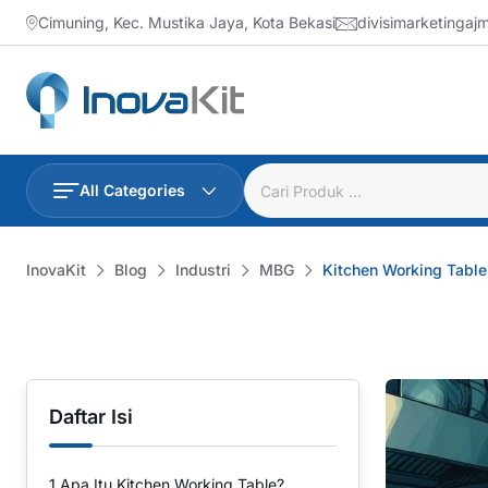
Skip
Cimuning, Kec. Mustika Jaya, Kota Bekasi
divisimarketinga
to
content
All Categories
InovaKit
Blog
Industri
MBG
Kitchen Working Table
Daftar Isi
1
Apa Itu Kitchen Working Table?