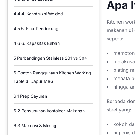
Apa I
4.4
4. Konstruksi Welded
Kitchen wor
4.5
5. Fitur Pendukung
makanan di 
seperti:
4.6
6. Kapasitas Beban
memoton
5
Perbandingan Stainless 201 vs 304
melakuka
plating 
6
Contoh Penggunaan Kitchen Working
menata pe
Table di Dapur MBG
hingga ar
6.1
Prep Sayuran
Berbeda deng
steel yang:
6.2
Penyusunan Kontainer Makanan
kokoh da
6.3
Marinasi & Mixing
higienis 