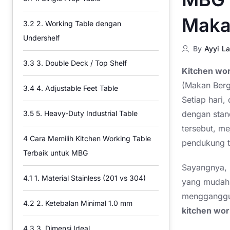
Maka
3.2
2. Working Table dengan
Undershelf
By
Ayyi La
3.3
3. Double Deck / Top Shelf
Kitchen wor
(Makan Bergi
3.4
4. Adjustable Feet Table
Setiap hari
dengan stand
3.5
5. Heavy-Duty Industrial Table
tersebut, me
4
Cara Memilih Kitchen Working Table
pendukung t
Terbaik untuk MBG
Sayangnya,
4.1
1. Material Stainless (201 vs 304)
yang mudah r
mengganggu 
4.2
2. Ketebalan Minimal 1.0 mm
kitchen wor
4.3
3. Dimensi Ideal