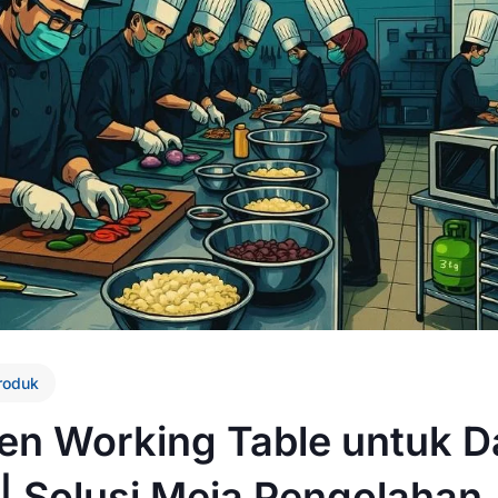
roduk
en Working Table untuk D
| Solusi Meja Pengolahan