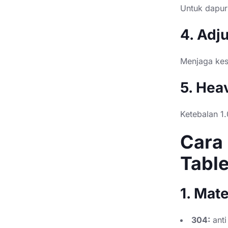
Untuk dapur
4. Adj
Menjaga kest
5. Hea
Ketebalan 1
Cara
Tabl
1. Mate
304:
anti