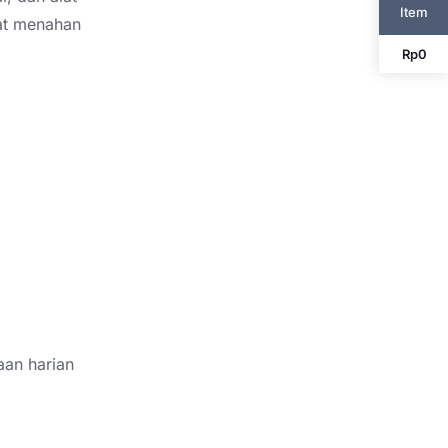
Item
t menahan
Rp
0
aan harian