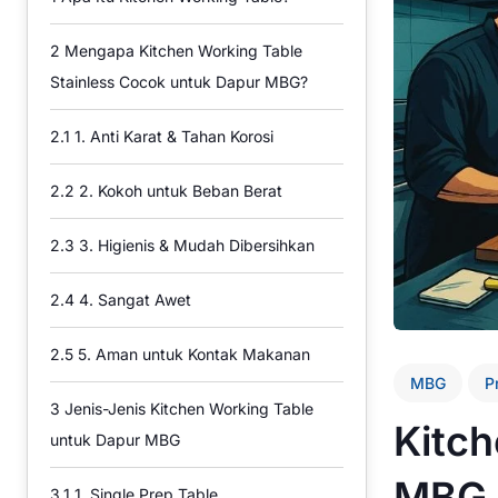
2
Mengapa Kitchen Working Table
Stainless Cocok untuk Dapur MBG?
2.1
1. Anti Karat & Tahan Korosi
2.2
2. Kokoh untuk Beban Berat
2.3
3. Higienis & Mudah Dibersihkan
2.4
4. Sangat Awet
2.5
5. Aman untuk Kontak Makanan
MBG
P
3
Jenis-Jenis Kitchen Working Table
Kitch
untuk Dapur MBG
MBG 
3.1
1. Single Prep Table