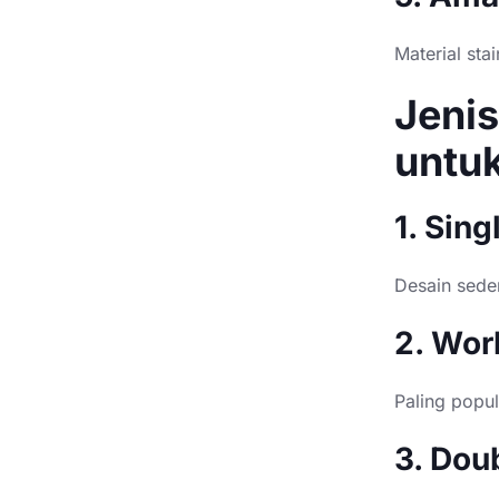
Material sta
Jenis
untu
1. Sing
Desain sede
2. Wor
Paling popu
3. Dou