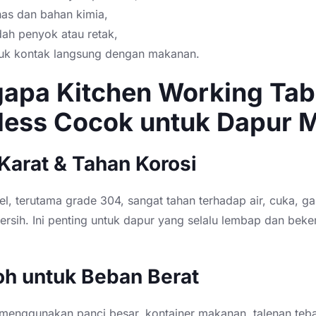
nas dan bahan kimia,
ah penyok atau retak,
uk kontak langsung dengan makanan.
apa Kitchen Working Tab
nless Cocok untuk Dapur
 Karat & Tahan Korosi
eel, terutama grade 304, sangat tahan terhadap air, cuka, g
rsih. Ini penting untuk dapur yang selalu lembap dan beke
oh untuk Beban Berat
enggunakan panci besar, kontainer makanan, talenan tebal