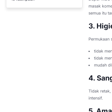
masak komer
semua itu t
3. Hig
Permukaan st
tidak men
tidak me
mudah dib
4. San
Tidak retak,
intensif.
5. Ama