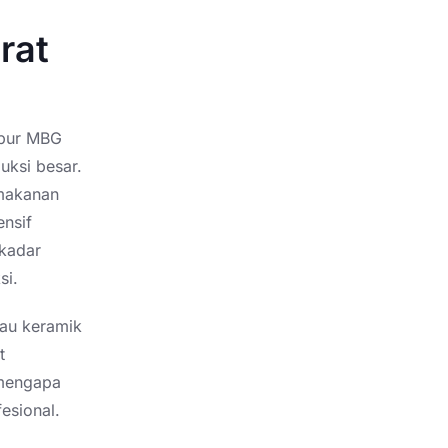
rat
apur MBG
uksi besar.
 makanan
ensif
ekadar
si.
au keramik
t
 mengapa
esional.