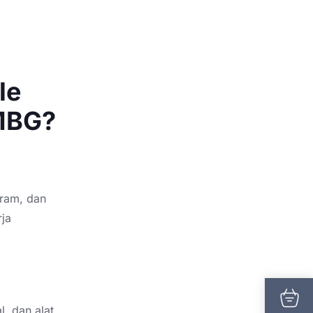
le
 MBG?
aram, dan
rja
, dan alat