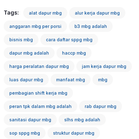
Tags:
alat dapur mbg
alur kerja dapur mbg
anggaran mbg per porsi
b3 mbg adalah
bisnis mbg
cara daftar sppg mbg
dapur mbg adalah
haccp mbg
harga peralatan dapur mbg
jam kerja dapur mbg
luas dapur mbg
manfaat mbg
mbg
pembagian shift kerja mbg
peran tpk dalam mbg adalah
rab dapur mbg
sanitasi dapur mbg
slhs mbg adalah
sop sppg mbg
struktur dapur mbg