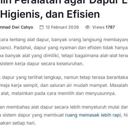
 Higienis, dan Efisien
mmad Dwi Cahyo
12 Februari 2026
Views
1787
icara tentang alat dapur, banyak orang langsung membayan
panci. Padahal, dapur yang nyaman dan efisien tidak hanya
a banyak alat yang dimiliki, tetapi bagaimana alat-alat ters
istem kerja dapur secara keseluruhan.
t dapur yang terlihat lengkap, namun tetap terasa berantak
 meja kerja sempit, dan saluran air mudah mampet. Masala
 alat, melainkan pada cara memilih dan menyusunnya.
akan membahas alat dapur secara lebih menyeluruh mulai dar
a sistem dapur yang membuat
ruang memasak lebih rapi
, h
nakan setiap hari.