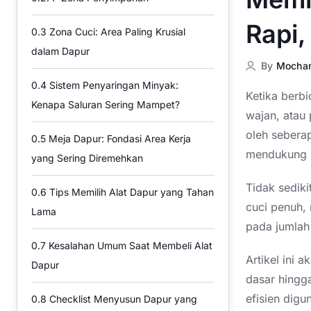
Rapi,
0.3
Zona Cuci: Area Paling Krusial
dalam Dapur
By
Mocha
0.4
Sistem Penyaringan Minyak:
Ketika berb
Kenapa Saluran Sering Mampet?
wajan, atau 
oleh seberap
0.5
Meja Dapur: Fondasi Area Kerja
mendukung s
yang Sering Diremehkan
Tidak sediki
0.6
Tips Memilih Alat Dapur yang Tahan
cuci penuh,
Lama
pada jumlah
0.7
Kesalahan Umum Saat Membeli Alat
Artikel ini 
Dapur
dasar hingg
efisien digu
0.8
Checklist Menyusun Dapur yang