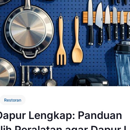
Restoran
 Dapur Lengkap: Panduan
ih Peralatan agar Dapur L