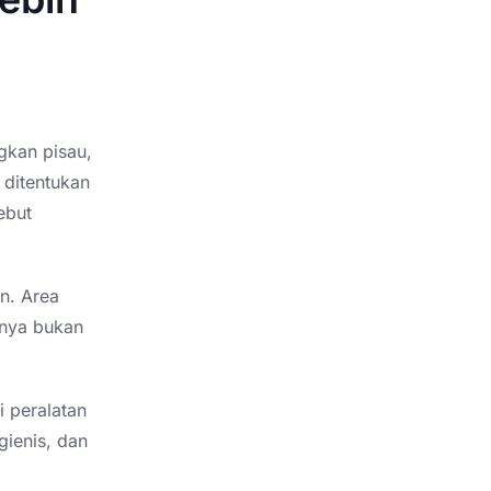
gkan pisau,
 ditentukan
ebut
an. Area
hnya bukan
i peralatan
igienis, dan