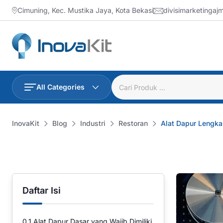
Skip
Cimuning, Kec. Mustika Jaya, Kota Bekasi
divisimarketinga
to
content
All Categories
InovaKit
Blog
Industri
Restoran
Alat Dapur Lengkap
Daftar Isi
0.1
Alat Dapur Dasar yang Wajib Dimiliki