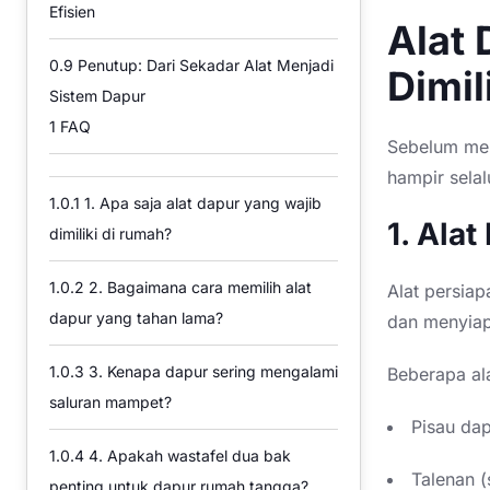
Efisien
Alat 
0.9
Penutup: Dari Sekadar Alat Menjadi
Dimil
Sistem Dapur
1
FAQ
Sebelum mem
hampir selal
1.0.1
1. Apa saja alat dapur yang wajib
1. Alat
dimiliki di rumah?
1.0.2
2. Bagaimana cara memilih alat
Alat persia
dapur yang tahan lama?
dan menyia
1.0.3
3. Kenapa dapur sering mengalami
Beberapa ala
saluran mampet?
Pisau da
1.0.4
4. Apakah wastafel dua bak
Talenan (
penting untuk dapur rumah tangga?