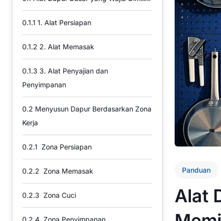
0.1.1
1. Alat Persiapan
0.1.2
2. Alat Memasak
0.1.3
3. Alat Penyajian dan
Penyimpanan
0.2
Menyusun Dapur Berdasarkan Zona
Kerja
0.2.1
Zona Persiapan
Panduan
0.2.2
Zona Memasak
Alat
0.2.3
Zona Cuci
Memil
0.2.4
Zona Penyimpanan