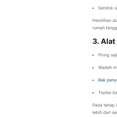
Sendok s
Pemilihan a
rumah tangga
3. Ala
Piring saj
Wadah m
Rak peny
Toples b
Pada tahap 
lebih dari s