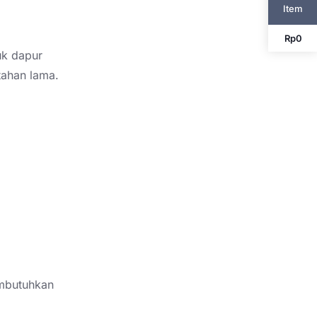
Item
Rp
0
uk dapur
tahan lama.
embutuhkan