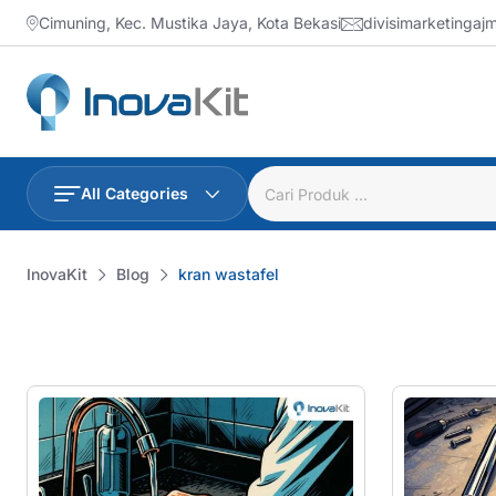
Skip
Cimuning, Kec. Mustika Jaya, Kota Bekasi
divisimarketinga
to
content
All Categories
InovaKit
Blog
kran wastafel