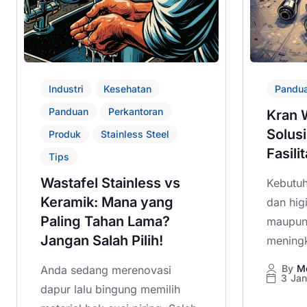
Industri
Kesehatan
Pandu
Panduan
Perkantoran
Kran W
Solusi
Produk
Stainless Steel
Fasili
Tips
Wastafel Stainless vs
Kebutuh
Keramik: Mana yang
dan higi
Paling Tahan Lama?
maupun
Jangan Salah Pilih!
meningk
By
M
Anda sedang merenovasi
3 Jan
dapur lalu bingung memilih