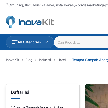
Skip
Cimuning, Kec. Mustika Jaya, Kota Bekasi
divisimarketinga
to
content
All Categories
InovaKit
Blog
Industri
Hotel
Tempat Sampah Anorga
Daftar Isi
1
Apa Itu Sampah Anorganik dan