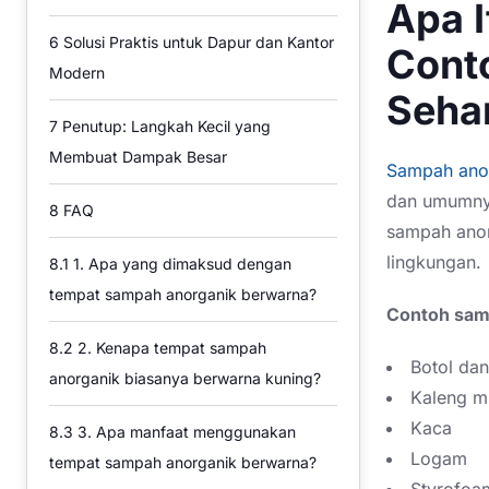
Apa 
6
Solusi Praktis untuk Dapur dan Kantor
Cont
Modern
Sehar
7
Penutup: Langkah Kecil yang
Membuat Dampak Besar
Sampah ano
dan umumnya 
8
FAQ
sampah anor
lingkungan.
8.1
1. Apa yang dimaksud dengan
tempat sampah anorganik berwarna?
Contoh sam
8.2
2. Kenapa tempat sampah
Botol dan
anorganik biasanya berwarna kuning?
Kaleng m
Kaca
8.3
3. Apa manfaat menggunakan
Logam
tempat sampah anorganik berwarna?
Styrofoa