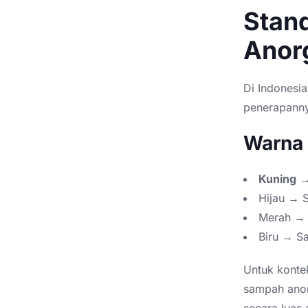
Stan
Anorg
Di Indonesi
penerapanny
Warna
Kuning
→
Hijau → 
Merah → 
Biru → S
Untuk kontek
sampah anor
secara luas 