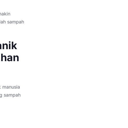
makin
ilah sampah
nik
ahan
k manusia
ng sampah