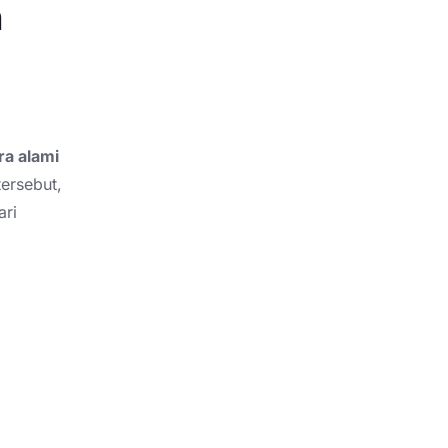
n
ra alami
tersebut,
ari