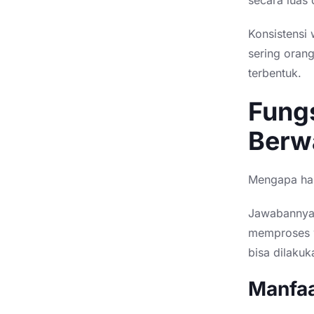
Konsistensi 
sering oran
terbentuk.
Fung
Berw
Mengapa ha
Jawabannya
memproses w
bisa dilakuk
Manfaa