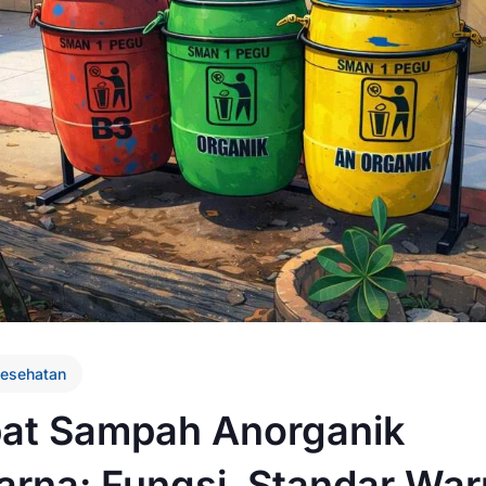
esehatan
at Sampah Anorganik
rna: Fungsi, Standar War