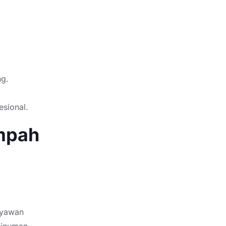
ng.
esional.
mpah
ryawan
minuman.