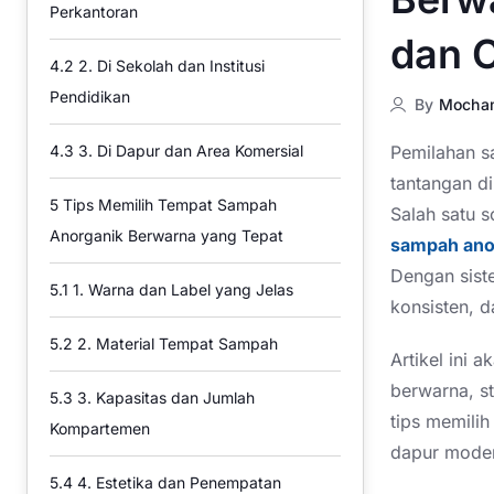
Perkantoran
dan C
4.2
2. Di Sekolah dan Institusi
Pendidikan
By
Mocha
Pemilahan s
4.3
3. Di Dapur dan Area Komersial
tantangan di
5
Tips Memilih Tempat Sampah
Salah satu 
Anorganik Berwarna yang Tepat
sampah ano
Dengan siste
5.1
1. Warna dan Label yang Jelas
konsisten, 
5.2
2. Material Tempat Sampah
Artikel ini
berwarna, s
5.3
3. Kapasitas dan Jumlah
tips memili
Kompartemen
dapur mode
5.4
4. Estetika dan Penempatan