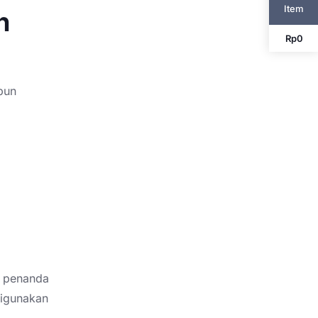
Item
h
Rp
0
pun
 penanda
digunakan