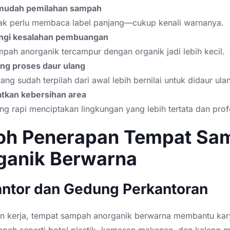
udah pemilahan sampah
dak perlu membaca label panjang—cukup kenali warnanya.
gi kesalahan pembuangan
mpah anorganik tercampur dengan organik jadi lebih kecil.
g proses daur ulang
ng sudah terpilah dari awal lebih bernilai untuk didaur ula
tkan kebersihan area
ng rapi menciptakan lingkungan yang lebih tertata dan prof
oh Penerapan Tempat Sa
ganik Berwarna
Kantor dan Gedung Perkantoran
an kerja, tempat sampah anorganik berwarna membantu ka
pah seperti botol plastik, kemasan makanan, dan kaleng 