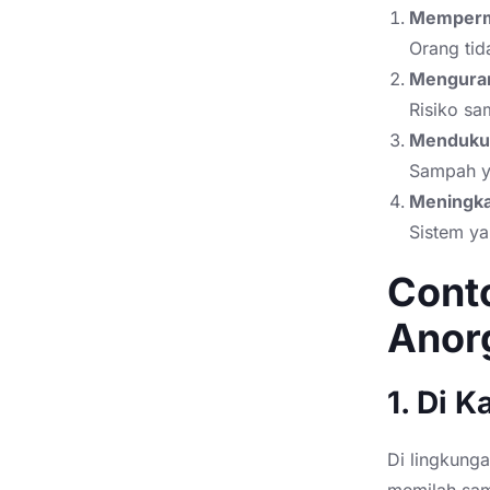
Memperm
Orang ti
Menguran
Risiko sa
Mendukun
Sampah ya
Meningka
Sistem ya
Cont
Anor
1. Di 
Di lingkung
memilah sam