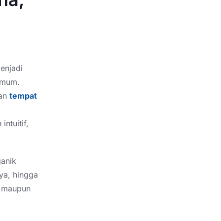
enjadi
 umum.
aan
tempat
ntuitif,
ganik
ya, hingga
, maupun