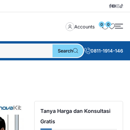
0
0
Accounts
Search
0811-1914-146
Tanya Harga dan Konsultasi
Gratis