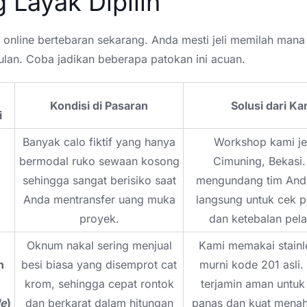
g Layak Dipilih
 online bertebaran sekarang. Anda mesti jeli memilah mana
ulan. Coba jadikan beberapa patokan ini acuan.
Kondisi di Pasaran
Solusi dari Ka
i
Banyak calo fiktif yang hanya
Workshop kami jel
bermodal ruko sewaan kosong
Cimuning, Bekasi
sehingga sangat berisiko saat
mengundang tim And
Anda mentransfer uang muka
langsung untuk cek p
proyek.
dan ketebalan pela
Oknum nakal sering menjual
Kami memakai stainle
n
besi biasa yang disemprot cat
murni kode 201 asli.
krom, sehingga cepat rontok
terjamin aman untu
de
)
dan berkarat dalam hitungan
panas dan kuat mena