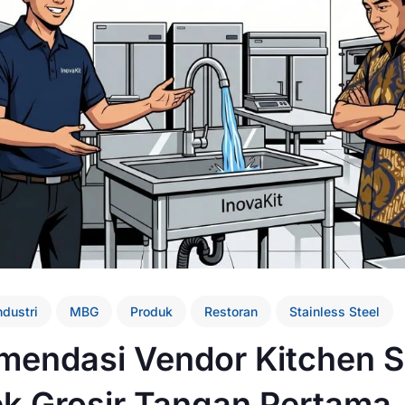
ndustri
MBG
Produk
Restoran
Stainless Steel
mendasi Vendor Kitchen S
ek Grosir Tangan Pertama