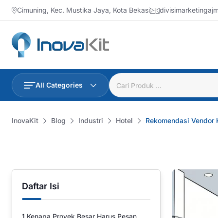
Skip
Cimuning, Kec. Mustika Jaya, Kota Bekasi
divisimarketinga
to
content
All Categories
InovaKit
Blog
Industri
Hotel
Rekomendasi Vendor K
Daftar Isi
1
Kenapa Proyek Besar Harus Pesan