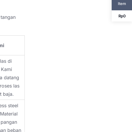
Item
Rp
0
 tangan
mi
as di
. Kami
a datang
roses las
t baja.
ss steel
 Material
k pangan
han beban