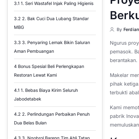
3.1
1. Seri Wastafel Injak Paling Higienis
Berku
3.2
2. Bak Cuci Dua Lubang Standar
MBG
By
Ferdian
Ngurus proye
3.3
3. Penyaring Lemak Bikin Saluran
pemasok. Bar
Aman Pembuangan
berantakan.
4
Bonus Spesial Beli Perlengkapan
Makelar mer
Restoran Lewat Kami
pihak ketiga
4.1
1. Bebas Biaya Kirim Seluruh
terbukti aba
Jabodetabek
Kami memoto
4.2
2. Perlindungan Perbaikan Penuh
pabrik Inova
Dua Belas Bulan
memuluskan 
4.3
3. Ngobrol Bareng Tim Ahli Tatap