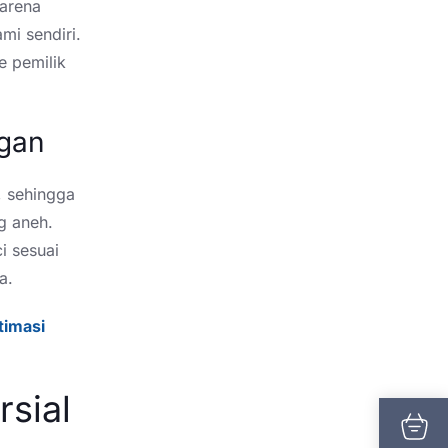
karena
mi sendiri.
e pemilik
ngan
, sehingga
ng aneh.
i sesuai
a.
timasi
sial