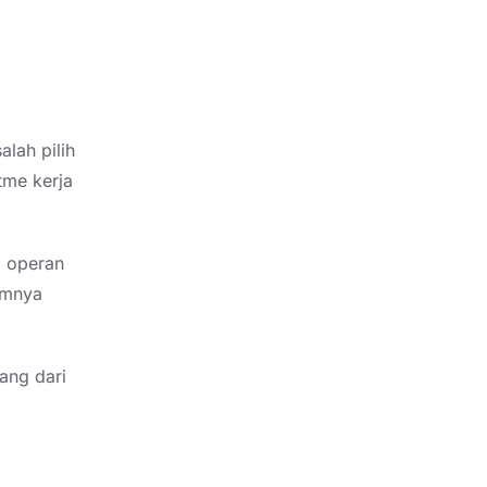
alah pilih
tme kerja
l operan
gamnya
ang dari