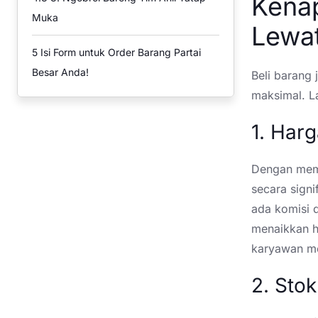
Kena
Muka
Lewat
5
Isi Form untuk Order Barang Partai
Besar Anda!
Beli barang 
maksimal. La
1. Har
Dengan memb
secara sign
ada komisi da
menaikkan ha
karyawan m
2. Sto