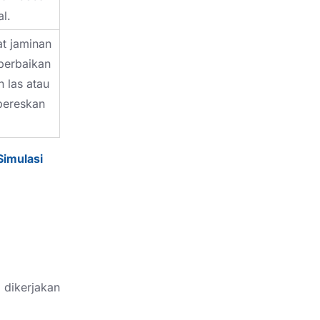
l.
t jaminan
perbaikan
h las atau
bereskan
Simulasi
 dikerjakan