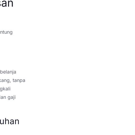
san
untung
belanja
kang, tanpa
gkali
an gaji
tuhan